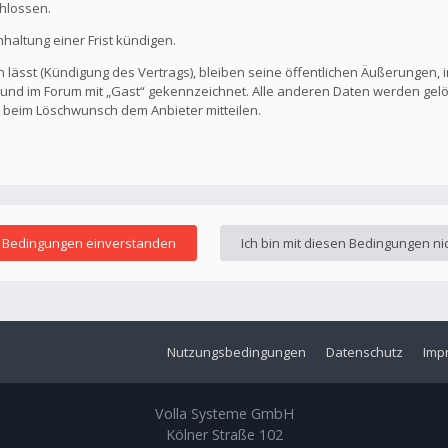
hlossen.
altung einer Frist kündigen.
 lässt (Kündigung des Vertrags), bleiben seine öffentlichen Äußerungen, i
ar und im Forum mit „Gast“ gekennzeichnet. Alle anderen Daten werden ge
s beim Löschwunsch dem Anbieter mitteilen.
Nutzungsbedingungen
Datenschutz
Imp
Volla Systeme GmbH
Kölner Straße 102