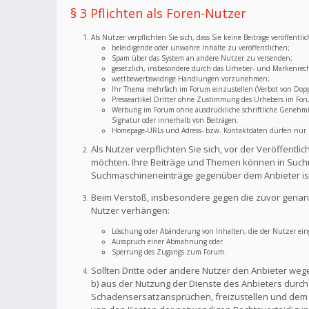
§ 3 Pflichten als Foren-Nutzer
Als Nutzer verpflichten Sie sich, dass Sie keine Beiträge veröffent
beleidigende oder unwahre Inhalte zu veröffentlichen;
Spam über das System an andere Nutzer zu versenden;
gesetzlich, insbesondere durch das Urheber- und Markenrec
wettbewerbswidrige Handlungen vorzunehmen;
Ihr Thema mehrfach im Forum einzustellen (Verbot von Dopp
Presseartikel Dritter ohne Zustimmung des Urhebers im For
Werbung im Forum ohne ausdrückliche schriftliche Genehmigu
Signatur oder innerhalb von Beiträgen.
Homepage-URLs und Adress- bzw. Kontaktdaten dürfen nur im
Als Nutzer verpflichten Sie sich, vor der Veröffent
möchten. Ihre Beiträge und Themen können in Suchm
Suchmaschineneinträge gegenüber dem Anbieter is
Beim Verstoß, insbesondere gegen die zuvor genann
Nutzer verhängen:
Löschung oder Abänderung von Inhalten, die der Nutzer eing
Ausspruch einer Abmahnung oder
Sperrung des Zugangs zum Forum.
Sollten Dritte oder andere Nutzer den Anbieter weg
b) aus der Nutzung der Dienste des Anbieters durch S
Schadensersatzansprüchen, freizustellen und dem A