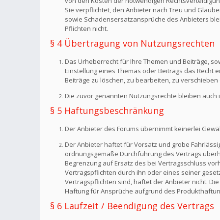
von den Kosten der notwendigen Rechtsverteidigung f
Sie verpflichtet, den Anbieter nach Treu und Glaub
sowie Schadensersatzansprüche des Anbieters bleib
Pflichten nicht.
§ 4 Übertragung von Nutzungsrechten
Das Urheberrecht für Ihre Themen und Beiträge, sow
Einstellung eines Themas oder Beitrags das Recht 
Beiträge zu löschen, zu bearbeiten, zu verschieben 
Die zuvor genannten Nutzungsrechte bleiben auch i
§ 5 Haftungsbeschränkung
Der Anbieter des Forums übernimmt keinerlei Gewähr f
Der Anbieter haftet für Vorsatz und grobe Fahrlässig
ordnungsgemäße Durchführung des Vertrags überhaup
Begrenzung auf Ersatz des bei Vertragsschluss vorh
Vertragspflichten durch ihn oder eines seiner geset
Vertragspflichten sind, haftet der Anbieter nicht. 
Haftung für Ansprüche aufgrund des Produkthaftun
§ 6 Laufzeit / Beendigung des Vertrags