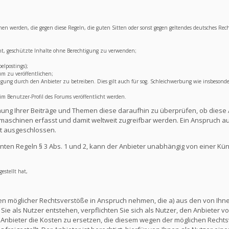
lichen werden, die gegen diese Regeln, die guten Sitten oder sonst gegen geltendes deutsches Rec
ht, geschützte Inhalte ohne Berechtigung zu verwenden;
elpostings);
um zu veröffentlichen;
ng durch den Anbieter zu betreiben. Dies gilt auch für sog. Schleichwerbung wie insbesonde
 Benutzer-Profil des Forums veröffentlicht werden.
lichung Ihrer Beiträge und Themen diese daraufhin zu überprüfen, ob diese 
aschinen erfasst und damit weltweit zugreifbar werden. Ein Anspruch au
t ausgeschlossen.
ten Regeln § 3 Abs. 1 und 2, kann der Anbieter unabhängig von einer Kü
estellt hat,
en möglicher Rechtsverstöße in Anspruch nehmen, die a) aus den von Ihnen
ie als Nutzer entstehen, verpflichten Sie sich als Nutzer, den Anbieter vo
nbieter die Kosten zu ersetzen, die diesem wegen der möglichen Rechts