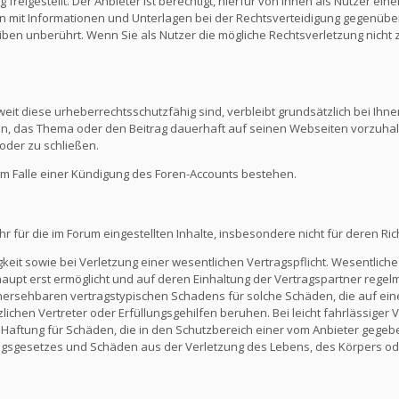
reigestellt. Der Anbieter ist berechtigt, hierfür von Ihnen als Nutzer e
en mit Informationen und Unterlagen bei der Rechtsverteidigung gegenüber
en unberührt. Wenn Sie als Nutzer die mögliche Rechtsverletzung nicht 
eit diese urheberrechtsschutzfähig sind, verbleibt grundsätzlich bei Ihne
ein, das Thema oder den Beitrag dauerhaft auf seinen Webseiten vorzuha
oder zu schließen.
m Falle einer Kündigung des Foren-Accounts bestehen.
ür die im Forum eingestellten Inhalte, insbesondere nicht für deren Richti
keit sowie bei Verletzung einer wesentlichen Vertragspflicht. Wesentliche 
t erst ermöglicht und auf deren Einhaltung der Vertragspartner regelmä
ersehbaren vertragstypischen Schadens für solche Schäden, die auf eine
zlichen Vertreter oder Erfüllungsgehilfen beruhen. Bei leicht fahrlässiger
Die Haftung für Schäden, die in den Schutzbereich einer vom Anbieter gege
gsgesetzes und Schäden aus der Verletzung des Lebens, des Körpers ode