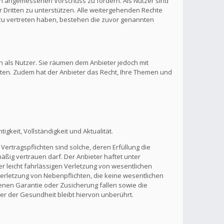
inen angemessenen Vorschuss zu fordern. Als Nutzer sind
 Dritten zu unterstützen. Alle weitergehenden Rechte
zu vertreten haben, bestehen die zuvor genannten
n als Nutzer. Sie räumen dem Anbieter jedoch mit
lten. Zudem hat der Anbieter das Recht, Ihre Themen und
gkeit, Vollständigkeit und Aktualität.
Vertragspflichten sind solche, deren Erfüllung die
ßig vertrauen darf. Der Anbieter haftet unter
r leicht fahrlässigen Verletzung von wesentlichen
 Verletzung von Nebenpflichten, die keine wesentlichen
benen Garantie oder Zusicherung fallen sowie die
r der Gesundheit bleibt hiervon unberührt.