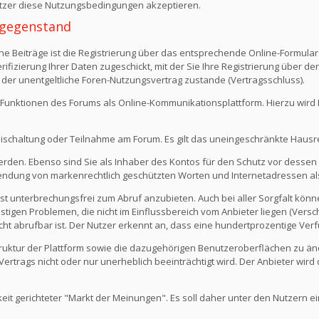
Nutzer diese Nutzungsbedingungen akzeptieren.
 -gegenstand
e Beiträge ist die Registrierung über das entsprechende Online-Formular
fizierung Ihrer Daten zugeschickt, mit der Sie Ihre Registrierung über d
 der unentgeltliche Foren-Nutzungsvertrag zustande (Vertragsschluss).
Funktionen des Forums als Online-Kommunikationsplattform. Hierzu wird Ihn
eischaltung oder Teilnahme am Forum. Es gilt das uneingeschränkte Hausr
werden. Ebenso sind Sie als Inhaber des Kontos für den Schutz vor dessen
rwendung von markenrechtlich geschützten Worten und Internetadressen al
st unterbrechungsfrei zum Abruf anzubieten. Auch bei aller Sorgfalt kön
igen Problemen, die nicht im Einflussbereich vom Anbieter liegen (Versch
icht abrufbar ist. Der Nutzer erkennt an, dass eine hundertprozentige Verfü
 Struktur der Plattform sowie die dazugehörigen Benutzeroberflächen zu ä
rtrags nicht oder nur unerheblich beeinträchtigt wird. Der Anbieter wir
keit gerichteter "Markt der Meinungen". Es soll daher unter den Nutzern e