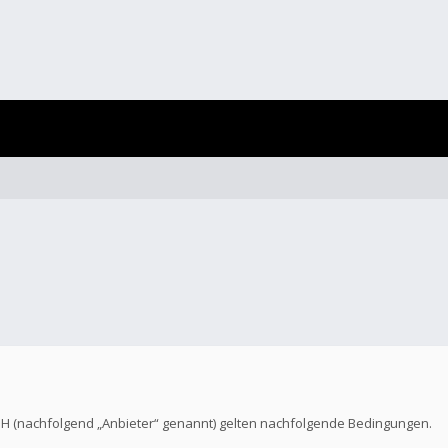
bH (nachfolgend „Anbieter“ genannt) gelten nachfolgende Bedingungen.