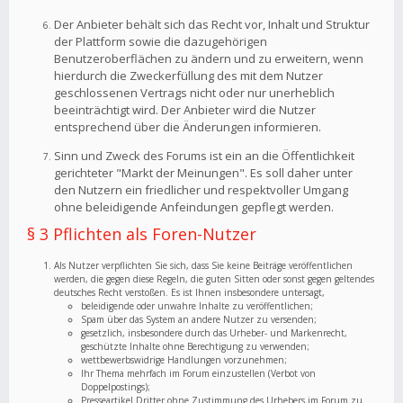
Der Anbieter behält sich das Recht vor, Inhalt und Struktur
der Plattform sowie die dazugehörigen
Benutzeroberflächen zu ändern und zu erweitern, wenn
hierdurch die Zweckerfüllung des mit dem Nutzer
geschlossenen Vertrags nicht oder nur unerheblich
beeinträchtigt wird. Der Anbieter wird die Nutzer
entsprechend über die Änderungen informieren.
Sinn und Zweck des Forums ist ein an die Öffentlichkeit
gerichteter "Markt der Meinungen". Es soll daher unter
den Nutzern ein friedlicher und respektvoller Umgang
ohne beleidigende Anfeindungen gepflegt werden.
§ 3 Pflichten als Foren-Nutzer
Als Nutzer verpflichten Sie sich, dass Sie keine Beiträge veröffentlichen
werden, die gegen diese Regeln, die guten Sitten oder sonst gegen geltendes
deutsches Recht verstoßen. Es ist Ihnen insbesondere untersagt,
beleidigende oder unwahre Inhalte zu veröffentlichen;
Spam über das System an andere Nutzer zu versenden;
gesetzlich, insbesondere durch das Urheber- und Markenrecht,
geschützte Inhalte ohne Berechtigung zu verwenden;
wettbewerbswidrige Handlungen vorzunehmen;
Ihr Thema mehrfach im Forum einzustellen (Verbot von
Doppelpostings);
Presseartikel Dritter ohne Zustimmung des Urhebers im Forum zu