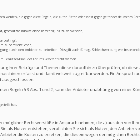
lichen werden, die gegen diese Regeln, die guten Sitten oder sonst gegen geltendes deutsches Rec
ht, geschützte Inhalte ohne Berechtigung zu verwenden;
elpostings);
um zu veröffentlichen;
ng durch den Anbieter zu betreiben. Dies gilt auch für sog. Schleichwerbung wie insbesonde
 Benutzer-Profil des Forums veröffentlicht werden.
lichung Ihrer Beiträge und Themen diese daraufhin zu überprüfen, ob diese 
aschinen erfasst und damit weltweit zugreifbar werden. Ein Anspruch au
t ausgeschlossen.
ten Regeln § 3 Abs. 1 und 2, kann der Anbieter unabhängig von einer Kü
estellt hat,
en möglicher Rechtsverstöße in Anspruch nehmen, die a) aus den von Ihnen
ie als Nutzer entstehen, verpflichten Sie sich als Nutzer, den Anbieter vo
nbieter die Kosten zu ersetzen, die diesem wegen der möglichen Rechts