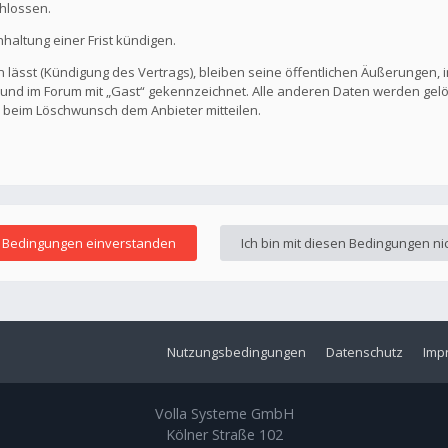
hlossen.
altung einer Frist kündigen.
 lässt (Kündigung des Vertrags), bleiben seine öffentlichen Äußerungen, i
ar und im Forum mit „Gast“ gekennzeichnet. Alle anderen Daten werden ge
s beim Löschwunsch dem Anbieter mitteilen.
Nutzungsbedingungen
Datenschutz
Imp
Volla Systeme GmbH
Kölner Straße 102