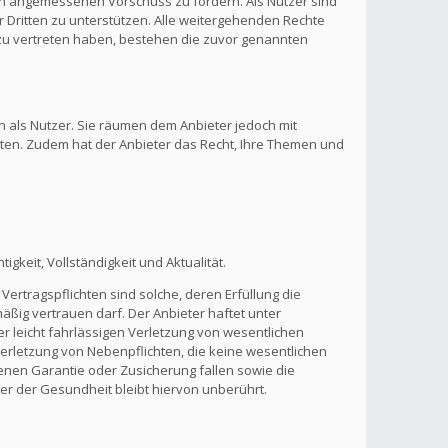
inen angemessenen Vorschuss zu fordern. Als Nutzer sind
 Dritten zu unterstützen. Alle weitergehenden Rechte
zu vertreten haben, bestehen die zuvor genannten
n als Nutzer. Sie räumen dem Anbieter jedoch mit
lten. Zudem hat der Anbieter das Recht, Ihre Themen und
gkeit, Vollständigkeit und Aktualität.
Vertragspflichten sind solche, deren Erfüllung die
ßig vertrauen darf. Der Anbieter haftet unter
r leicht fahrlässigen Verletzung von wesentlichen
 Verletzung von Nebenpflichten, die keine wesentlichen
benen Garantie oder Zusicherung fallen sowie die
r der Gesundheit bleibt hiervon unberührt.