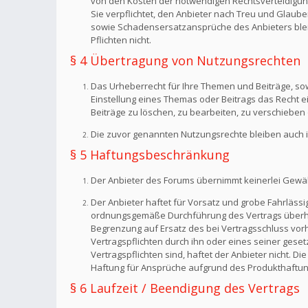
von den Kosten der notwendigen Rechtsverteidigung f
Sie verpflichtet, den Anbieter nach Treu und Glaub
sowie Schadensersatzansprüche des Anbieters bleib
Pflichten nicht.
§ 4 Übertragung von Nutzungsrechten
Das Urheberrecht für Ihre Themen und Beiträge, sow
Einstellung eines Themas oder Beitrags das Recht 
Beiträge zu löschen, zu bearbeiten, zu verschieben 
Die zuvor genannten Nutzungsrechte bleiben auch i
§ 5 Haftungsbeschränkung
Der Anbieter des Forums übernimmt keinerlei Gewähr f
Der Anbieter haftet für Vorsatz und grobe Fahrlässig
ordnungsgemäße Durchführung des Vertrags überhaup
Begrenzung auf Ersatz des bei Vertragsschluss vorh
Vertragspflichten durch ihn oder eines seiner geset
Vertragspflichten sind, haftet der Anbieter nicht. 
Haftung für Ansprüche aufgrund des Produkthaftun
§ 6 Laufzeit / Beendigung des Vertrags