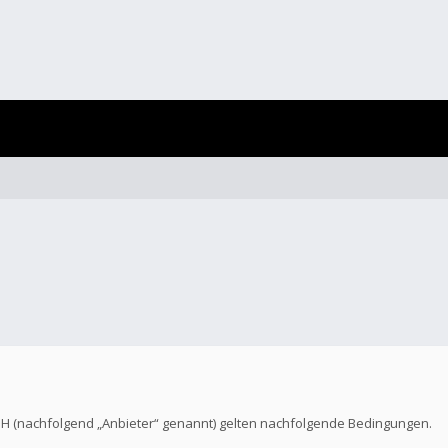
bH (nachfolgend „Anbieter“ genannt) gelten nachfolgende Bedingungen.