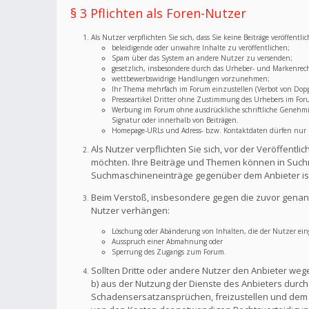
§ 3 Pflichten als Foren-Nutzer
Als Nutzer verpflichten Sie sich, dass Sie keine Beiträge veröffent
beleidigende oder unwahre Inhalte zu veröffentlichen;
Spam über das System an andere Nutzer zu versenden;
gesetzlich, insbesondere durch das Urheber- und Markenrec
wettbewerbswidrige Handlungen vorzunehmen;
Ihr Thema mehrfach im Forum einzustellen (Verbot von Dopp
Presseartikel Dritter ohne Zustimmung des Urhebers im For
Werbung im Forum ohne ausdrückliche schriftliche Genehmigu
Signatur oder innerhalb von Beiträgen.
Homepage-URLs und Adress- bzw. Kontaktdaten dürfen nur im
Als Nutzer verpflichten Sie sich, vor der Veröffent
möchten. Ihre Beiträge und Themen können in Suchm
Suchmaschineneinträge gegenüber dem Anbieter is
Beim Verstoß, insbesondere gegen die zuvor genann
Nutzer verhängen:
Löschung oder Abänderung von Inhalten, die der Nutzer eing
Ausspruch einer Abmahnung oder
Sperrung des Zugangs zum Forum.
Sollten Dritte oder andere Nutzer den Anbieter weg
b) aus der Nutzung der Dienste des Anbieters durch S
Schadensersatzansprüchen, freizustellen und dem A