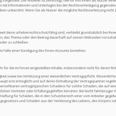
reigestellt. Der Anbieter ist berechtigt, hierfür von Ihnen als Nutzer e
en mit Informationen und Unterlagen bei der Rechtsverteidigung gegenüber
en unberührt. Wenn Sie als Nutzer die mögliche Rechtsverletzung nicht 
eit diese urheberrechtsschutzfähig sind, verbleibt grundsätzlich bei Ihne
ein, das Thema oder den Beitrag dauerhaft auf seinen Webseiten vorzuha
oder zu schließen.
m Falle einer Kündigung des Foren-Accounts bestehen.
ür die im Forum eingestellten Inhalte, insbesondere nicht für deren Richti
keit sowie bei Verletzung einer wesentlichen Vertragspflicht. Wesentliche 
t erst ermöglicht und auf deren Einhaltung der Vertragspartner regelmä
ersehbaren vertragstypischen Schadens für solche Schäden, die auf eine
zlichen Vertreter oder Erfüllungsgehilfen beruhen. Bei leicht fahrlässiger
Die Haftung für Schäden, die in den Schutzbereich einer vom Anbieter gege
gsgesetzes und Schäden aus der Verletzung des Lebens, des Körpers ode