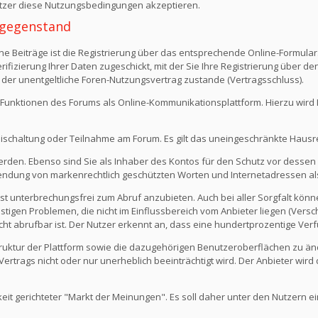
Nutzer diese Nutzungsbedingungen akzeptieren.
 -gegenstand
e Beiträge ist die Registrierung über das entsprechende Online-Formular
fizierung Ihrer Daten zugeschickt, mit der Sie Ihre Registrierung über d
 der unentgeltliche Foren-Nutzungsvertrag zustande (Vertragsschluss).
Funktionen des Forums als Online-Kommunikationsplattform. Hierzu wird Ihn
eischaltung oder Teilnahme am Forum. Es gilt das uneingeschränkte Hausr
werden. Ebenso sind Sie als Inhaber des Kontos für den Schutz vor dessen
rwendung von markenrechtlich geschützten Worten und Internetadressen al
st unterbrechungsfrei zum Abruf anzubieten. Auch bei aller Sorgfalt kön
igen Problemen, die nicht im Einflussbereich vom Anbieter liegen (Versch
icht abrufbar ist. Der Nutzer erkennt an, dass eine hundertprozentige Verfü
 Struktur der Plattform sowie die dazugehörigen Benutzeroberflächen zu ä
rtrags nicht oder nur unerheblich beeinträchtigt wird. Der Anbieter wir
keit gerichteter "Markt der Meinungen". Es soll daher unter den Nutzern e