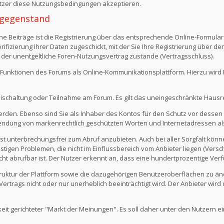
Nutzer diese Nutzungsbedingungen akzeptieren.
 -gegenstand
e Beiträge ist die Registrierung über das entsprechende Online-Formular
fizierung Ihrer Daten zugeschickt, mit der Sie Ihre Registrierung über d
 der unentgeltliche Foren-Nutzungsvertrag zustande (Vertragsschluss).
Funktionen des Forums als Online-Kommunikationsplattform. Hierzu wird Ihn
eischaltung oder Teilnahme am Forum. Es gilt das uneingeschränkte Hausr
werden. Ebenso sind Sie als Inhaber des Kontos für den Schutz vor dessen
rwendung von markenrechtlich geschützten Worten und Internetadressen al
st unterbrechungsfrei zum Abruf anzubieten. Auch bei aller Sorgfalt kön
igen Problemen, die nicht im Einflussbereich vom Anbieter liegen (Versch
icht abrufbar ist. Der Nutzer erkennt an, dass eine hundertprozentige Verfü
 Struktur der Plattform sowie die dazugehörigen Benutzeroberflächen zu ä
rtrags nicht oder nur unerheblich beeinträchtigt wird. Der Anbieter wir
keit gerichteter "Markt der Meinungen". Es soll daher unter den Nutzern e