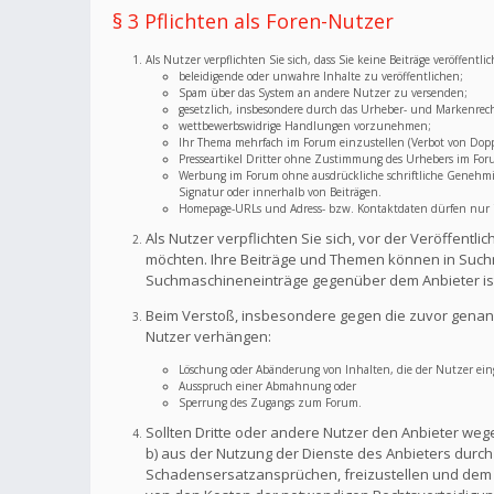
§ 3 Pflichten als Foren-Nutzer
Als Nutzer verpflichten Sie sich, dass Sie keine Beiträge veröffent
beleidigende oder unwahre Inhalte zu veröffentlichen;
Spam über das System an andere Nutzer zu versenden;
gesetzlich, insbesondere durch das Urheber- und Markenrec
wettbewerbswidrige Handlungen vorzunehmen;
Ihr Thema mehrfach im Forum einzustellen (Verbot von Dopp
Presseartikel Dritter ohne Zustimmung des Urhebers im For
Werbung im Forum ohne ausdrückliche schriftliche Genehmigu
Signatur oder innerhalb von Beiträgen.
Homepage-URLs und Adress- bzw. Kontaktdaten dürfen nur im
Als Nutzer verpflichten Sie sich, vor der Veröffent
möchten. Ihre Beiträge und Themen können in Suchm
Suchmaschineneinträge gegenüber dem Anbieter is
Beim Verstoß, insbesondere gegen die zuvor genann
Nutzer verhängen:
Löschung oder Abänderung von Inhalten, die der Nutzer eing
Ausspruch einer Abmahnung oder
Sperrung des Zugangs zum Forum.
Sollten Dritte oder andere Nutzer den Anbieter weg
b) aus der Nutzung der Dienste des Anbieters durch S
Schadensersatzansprüchen, freizustellen und dem A