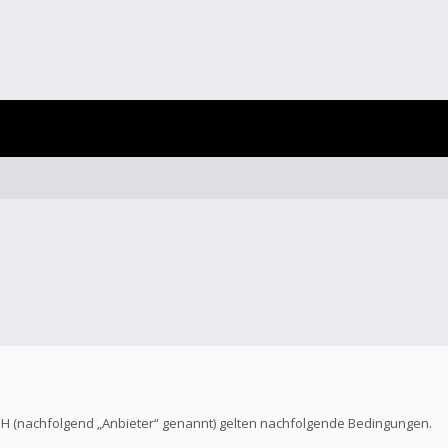
bH (nachfolgend „Anbieter“ genannt) gelten nachfolgende Bedingungen.