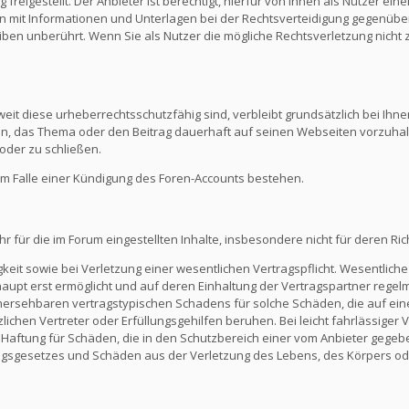
reigestellt. Der Anbieter ist berechtigt, hierfür von Ihnen als Nutzer e
en mit Informationen und Unterlagen bei der Rechtsverteidigung gegenüber
en unberührt. Wenn Sie als Nutzer die mögliche Rechtsverletzung nicht 
eit diese urheberrechtsschutzfähig sind, verbleibt grundsätzlich bei Ihne
ein, das Thema oder den Beitrag dauerhaft auf seinen Webseiten vorzuha
oder zu schließen.
m Falle einer Kündigung des Foren-Accounts bestehen.
ür die im Forum eingestellten Inhalte, insbesondere nicht für deren Richti
keit sowie bei Verletzung einer wesentlichen Vertragspflicht. Wesentliche 
t erst ermöglicht und auf deren Einhaltung der Vertragspartner regelmä
ersehbaren vertragstypischen Schadens für solche Schäden, die auf eine
zlichen Vertreter oder Erfüllungsgehilfen beruhen. Bei leicht fahrlässiger
Die Haftung für Schäden, die in den Schutzbereich einer vom Anbieter gege
gsgesetzes und Schäden aus der Verletzung des Lebens, des Körpers ode