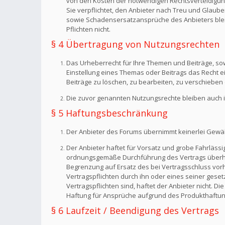
von den Kosten der notwendigen Rechtsverteidigung f
Sie verpflichtet, den Anbieter nach Treu und Glaub
sowie Schadensersatzansprüche des Anbieters bleib
Pflichten nicht.
§ 4 Übertragung von Nutzungsrechten
Das Urheberrecht für Ihre Themen und Beiträge, sow
Einstellung eines Themas oder Beitrags das Recht 
Beiträge zu löschen, zu bearbeiten, zu verschieben 
Die zuvor genannten Nutzungsrechte bleiben auch i
§ 5 Haftungsbeschränkung
Der Anbieter des Forums übernimmt keinerlei Gewähr f
Der Anbieter haftet für Vorsatz und grobe Fahrlässig
ordnungsgemäße Durchführung des Vertrags überhaup
Begrenzung auf Ersatz des bei Vertragsschluss vorh
Vertragspflichten durch ihn oder eines seiner geset
Vertragspflichten sind, haftet der Anbieter nicht. 
Haftung für Ansprüche aufgrund des Produkthaftun
§ 6 Laufzeit / Beendigung des Vertrags