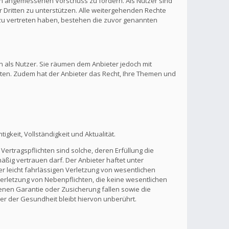
inen angemessenen Vorschuss zu fordern. Als Nutzer sind
 Dritten zu unterstützen. Alle weitergehenden Rechte
zu vertreten haben, bestehen die zuvor genannten
n als Nutzer. Sie räumen dem Anbieter jedoch mit
lten. Zudem hat der Anbieter das Recht, Ihre Themen und
gkeit, Vollständigkeit und Aktualität.
Vertragspflichten sind solche, deren Erfüllung die
ßig vertrauen darf. Der Anbieter haftet unter
r leicht fahrlässigen Verletzung von wesentlichen
 Verletzung von Nebenpflichten, die keine wesentlichen
benen Garantie oder Zusicherung fallen sowie die
r der Gesundheit bleibt hiervon unberührt.