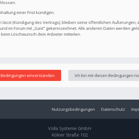
hlossen.
altung einer Frist kündigen.
 lässt (Kündigung des Vertrags), bleiben seine öffentlichen Äußerungen, i
ar und im Forum mit „Gast“ gekennzeichnet. Alle anderen Daten werden ge
s beim Löschwunsch dem Anbieter mitteilen.
Nutzungsbedingungen
Datenschutz
Imp
Volla Systeme GmbH
Kölner Straße 102