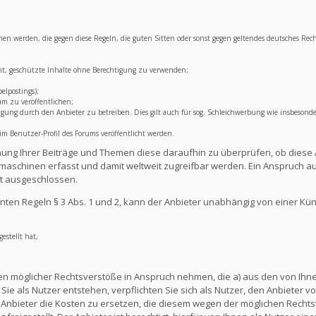
lichen werden, die gegen diese Regeln, die guten Sitten oder sonst gegen geltendes deutsches Rec
ht, geschützte Inhalte ohne Berechtigung zu verwenden;
elpostings);
um zu veröffentlichen;
ng durch den Anbieter zu betreiben. Dies gilt auch für sog. Schleichwerbung wie insbesonde
 Benutzer-Profil des Forums veröffentlicht werden.
lichung Ihrer Beiträge und Themen diese daraufhin zu überprüfen, ob diese 
aschinen erfasst und damit weltweit zugreifbar werden. Ein Anspruch au
t ausgeschlossen.
ten Regeln § 3 Abs. 1 und 2, kann der Anbieter unabhängig von einer Kü
estellt hat,
en möglicher Rechtsverstöße in Anspruch nehmen, die a) aus den von Ihnen
ie als Nutzer entstehen, verpflichten Sie sich als Nutzer, den Anbieter vo
nbieter die Kosten zu ersetzen, die diesem wegen der möglichen Rechts