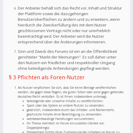
Der Anbieter behält sich das Recht vor, Inhalt und Struktur
der Plattform sowie die dazugehörigen
Benutzeroberflächen zu ändern und zu erweitern, wenn
hierdurch die Zweckerfüllung des mit dem Nutzer
geschlossenen Vertrags nicht oder nur unerheblich
beeinträchtigt wird. Der Anbieter wird die Nutzer
entsprechend über die Änderungen informieren.
Sinn und Zweck des Forums ist ein an die Öffentlichkeit
gerichteter "Markt der Meinungen". Es soll daher unter
den Nutzern ein friedlicher und respektvoller Umgang
ohne beleidigende Anfeindungen gepflegt werden.
§ 3 Pflichten als Foren-Nutzer
Als Nutzer verpflichten Sie sich, dass Sie keine Beiträge veröffentlichen
werden, die gegen diese Regeln, die guten Sitten oder sonst gegen geltendes
deutsches Recht verstoßen. Es ist Ihnen insbesondere untersagt,
beleidigende oder unwahre Inhalte zu veröffentlichen;
Spam über das System an andere Nutzer zu versenden;
gesetzlich, insbesondere durch das Urheber- und Markenrecht,
geschützte Inhalte ohne Berechtigung zu verwenden;
wettbewerbswidrige Handlungen vorzunehmen;
Ihr Thema mehrfach im Forum einzustellen (Verbot von
Doppelpostings);
Presseartikel Dritter ohne Zustimmung des Urhebers im Forum zu