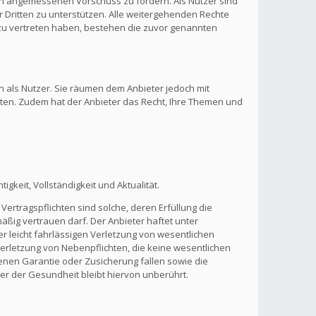
inen angemessenen Vorschuss zu fordern. Als Nutzer sind
 Dritten zu unterstützen. Alle weitergehenden Rechte
zu vertreten haben, bestehen die zuvor genannten
n als Nutzer. Sie räumen dem Anbieter jedoch mit
lten. Zudem hat der Anbieter das Recht, Ihre Themen und
gkeit, Vollständigkeit und Aktualität.
Vertragspflichten sind solche, deren Erfüllung die
ßig vertrauen darf. Der Anbieter haftet unter
r leicht fahrlässigen Verletzung von wesentlichen
 Verletzung von Nebenpflichten, die keine wesentlichen
benen Garantie oder Zusicherung fallen sowie die
r der Gesundheit bleibt hiervon unberührt.