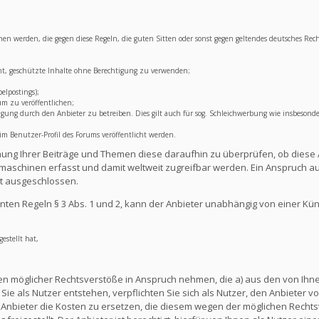
lichen werden, die gegen diese Regeln, die guten Sitten oder sonst gegen geltendes deutsches Rec
ht, geschützte Inhalte ohne Berechtigung zu verwenden;
elpostings);
um zu veröffentlichen;
ng durch den Anbieter zu betreiben. Dies gilt auch für sog. Schleichwerbung wie insbesonde
 Benutzer-Profil des Forums veröffentlicht werden.
lichung Ihrer Beiträge und Themen diese daraufhin zu überprüfen, ob diese 
aschinen erfasst und damit weltweit zugreifbar werden. Ein Anspruch au
t ausgeschlossen.
ten Regeln § 3 Abs. 1 und 2, kann der Anbieter unabhängig von einer Kü
estellt hat,
en möglicher Rechtsverstöße in Anspruch nehmen, die a) aus den von Ihnen
ie als Nutzer entstehen, verpflichten Sie sich als Nutzer, den Anbieter vo
nbieter die Kosten zu ersetzen, die diesem wegen der möglichen Rechts