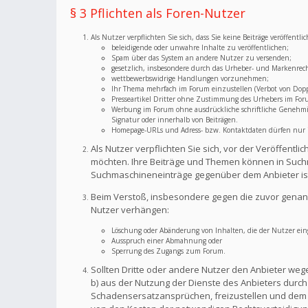
§ 3 Pflichten als Foren-Nutzer
Als Nutzer verpflichten Sie sich, dass Sie keine Beiträge veröffent
beleidigende oder unwahre Inhalte zu veröffentlichen;
Spam über das System an andere Nutzer zu versenden;
gesetzlich, insbesondere durch das Urheber- und Markenrec
wettbewerbswidrige Handlungen vorzunehmen;
Ihr Thema mehrfach im Forum einzustellen (Verbot von Dopp
Presseartikel Dritter ohne Zustimmung des Urhebers im For
Werbung im Forum ohne ausdrückliche schriftliche Genehmigu
Signatur oder innerhalb von Beiträgen.
Homepage-URLs und Adress- bzw. Kontaktdaten dürfen nur im
Als Nutzer verpflichten Sie sich, vor der Veröffent
möchten. Ihre Beiträge und Themen können in Suchm
Suchmaschineneinträge gegenüber dem Anbieter is
Beim Verstoß, insbesondere gegen die zuvor genann
Nutzer verhängen:
Löschung oder Abänderung von Inhalten, die der Nutzer eing
Ausspruch einer Abmahnung oder
Sperrung des Zugangs zum Forum.
Sollten Dritte oder andere Nutzer den Anbieter weg
b) aus der Nutzung der Dienste des Anbieters durch S
Schadensersatzansprüchen, freizustellen und dem A