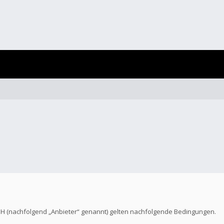
bH (nachfolgend „Anbieter“ genannt) gelten nachfolgende Bedingungen.