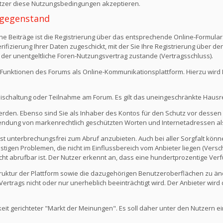
Nutzer diese Nutzungsbedingungen akzeptieren.
 -gegenstand
e Beiträge ist die Registrierung über das entsprechende Online-Formular
fizierung Ihrer Daten zugeschickt, mit der Sie Ihre Registrierung über d
 der unentgeltliche Foren-Nutzungsvertrag zustande (Vertragsschluss).
Funktionen des Forums als Online-Kommunikationsplattform. Hierzu wird Ihn
eischaltung oder Teilnahme am Forum. Es gilt das uneingeschränkte Hausr
werden. Ebenso sind Sie als Inhaber des Kontos für den Schutz vor dessen
rwendung von markenrechtlich geschützten Worten und Internetadressen al
st unterbrechungsfrei zum Abruf anzubieten. Auch bei aller Sorgfalt kön
igen Problemen, die nicht im Einflussbereich vom Anbieter liegen (Versch
icht abrufbar ist. Der Nutzer erkennt an, dass eine hundertprozentige Verfü
 Struktur der Plattform sowie die dazugehörigen Benutzeroberflächen zu ä
rtrags nicht oder nur unerheblich beeinträchtigt wird. Der Anbieter wir
keit gerichteter "Markt der Meinungen". Es soll daher unter den Nutzern e