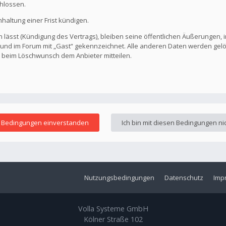
hlossen.
altung einer Frist kündigen.
 lässt (Kündigung des Vertrags), bleiben seine öffentlichen Äußerungen, i
ar und im Forum mit „Gast“ gekennzeichnet. Alle anderen Daten werden ge
s beim Löschwunsch dem Anbieter mitteilen.
Nutzungsbedingungen
Datenschutz
Imp
Volla Systeme GmbH
Kölner Straße 102