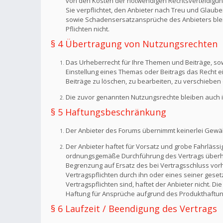
von den Kosten der notwendigen Rechtsverteidigung f
Sie verpflichtet, den Anbieter nach Treu und Glaub
sowie Schadensersatzansprüche des Anbieters bleib
Pflichten nicht.
§ 4 Übertragung von Nutzungsrechten
Das Urheberrecht für Ihre Themen und Beiträge, sow
Einstellung eines Themas oder Beitrags das Recht 
Beiträge zu löschen, zu bearbeiten, zu verschieben 
Die zuvor genannten Nutzungsrechte bleiben auch i
§ 5 Haftungsbeschränkung
Der Anbieter des Forums übernimmt keinerlei Gewähr f
Der Anbieter haftet für Vorsatz und grobe Fahrlässig
ordnungsgemäße Durchführung des Vertrags überhaup
Begrenzung auf Ersatz des bei Vertragsschluss vorh
Vertragspflichten durch ihn oder eines seiner geset
Vertragspflichten sind, haftet der Anbieter nicht. 
Haftung für Ansprüche aufgrund des Produkthaftun
§ 6 Laufzeit / Beendigung des Vertrags