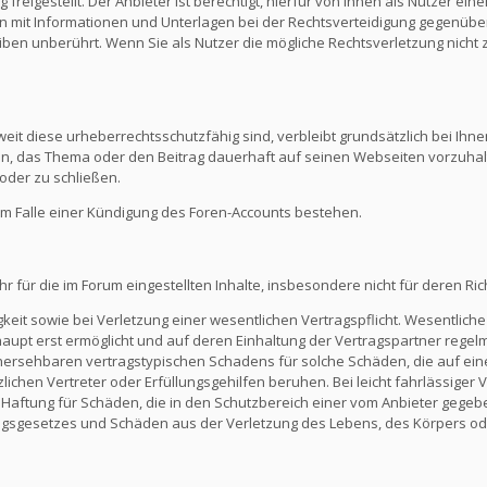
reigestellt. Der Anbieter ist berechtigt, hierfür von Ihnen als Nutzer e
en mit Informationen und Unterlagen bei der Rechtsverteidigung gegenüber
en unberührt. Wenn Sie als Nutzer die mögliche Rechtsverletzung nicht 
eit diese urheberrechtsschutzfähig sind, verbleibt grundsätzlich bei Ihne
ein, das Thema oder den Beitrag dauerhaft auf seinen Webseiten vorzuha
oder zu schließen.
m Falle einer Kündigung des Foren-Accounts bestehen.
ür die im Forum eingestellten Inhalte, insbesondere nicht für deren Richti
keit sowie bei Verletzung einer wesentlichen Vertragspflicht. Wesentliche 
t erst ermöglicht und auf deren Einhaltung der Vertragspartner regelmä
ersehbaren vertragstypischen Schadens für solche Schäden, die auf eine
zlichen Vertreter oder Erfüllungsgehilfen beruhen. Bei leicht fahrlässiger
Die Haftung für Schäden, die in den Schutzbereich einer vom Anbieter gege
gsgesetzes und Schäden aus der Verletzung des Lebens, des Körpers ode