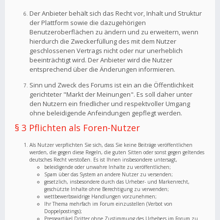
Der Anbieter behält sich das Recht vor, Inhalt und Struktur
der Plattform sowie die dazugehörigen
Benutzeroberflächen zu ändern und zu erweitern, wenn
hierdurch die Zweckerfüllung des mit dem Nutzer
geschlossenen Vertrags nicht oder nur unerheblich
beeinträchtigt wird. Der Anbieter wird die Nutzer
entsprechend über die Änderungen informieren.
Sinn und Zweck des Forums ist ein an die Öffentlichkeit
gerichteter "Markt der Meinungen". Es soll daher unter
den Nutzern ein friedlicher und respektvoller Umgang
ohne beleidigende Anfeindungen gepflegt werden.
§ 3 Pflichten als Foren-Nutzer
Als Nutzer verpflichten Sie sich, dass Sie keine Beiträge veröffentlichen
werden, die gegen diese Regeln, die guten Sitten oder sonst gegen geltendes
deutsches Recht verstoßen. Es ist Ihnen insbesondere untersagt,
beleidigende oder unwahre Inhalte zu veröffentlichen;
Spam über das System an andere Nutzer zu versenden;
gesetzlich, insbesondere durch das Urheber- und Markenrecht,
geschützte Inhalte ohne Berechtigung zu verwenden;
wettbewerbswidrige Handlungen vorzunehmen;
Ihr Thema mehrfach im Forum einzustellen (Verbot von
Doppelpostings);
Presseartikel Dritter ohne Zustimmung des Urhebers im Forum zu