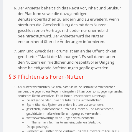
Der Anbieter behält sich das Recht vor, Inhalt und Struktur
der Plattform sowie die dazugehörigen
Benutzeroberflächen zu ändern und zu erweitern, wenn
hierdurch die Zweckerfüllung des mit dem Nutzer
geschlossenen Vertrags nicht oder nur unerheblich
beeinträchtigt wird. Der Anbieter wird die Nutzer
entsprechend über die Änderungen informieren.
Sinn und Zweck des Forums ist ein an die Öffentlichkeit
gerichteter "Markt der Meinungen". Es soll daher unter
den Nutzern ein friedlicher und respektvoller Umgang
ohne beleidigende Anfeindungen gepflegt werden.
§ 3 Pflichten als Foren-Nutzer
Als Nutzer verpflichten Sie sich, dass Sie keine Beiträge veröffentlichen
werden, die gegen diese Regeln, die guten Sitten oder sonst gegen geltendes
deutsches Recht verstoßen. Es ist Ihnen insbesondere untersagt,
beleidigende oder unwahre Inhalte zu veröffentlichen;
Spam über das System an andere Nutzer zu versenden;
gesetzlich, insbesondere durch das Urheber- und Markenrecht,
geschützte Inhalte ohne Berechtigung zu verwenden;
wettbewerbswidrige Handlungen vorzunehmen;
Ihr Thema mehrfach im Forum einzustellen (Verbot von
Doppelpostings);
Presseartikel Dritter ohne Zustimmung des Urhebers im Forum zu