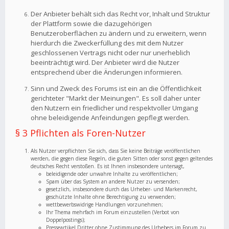
Der Anbieter behält sich das Recht vor, Inhalt und Struktur
der Plattform sowie die dazugehörigen
Benutzeroberflächen zu ändern und zu erweitern, wenn
hierdurch die Zweckerfüllung des mit dem Nutzer
geschlossenen Vertrags nicht oder nur unerheblich
beeinträchtigt wird. Der Anbieter wird die Nutzer
entsprechend über die Änderungen informieren.
Sinn und Zweck des Forums ist ein an die Öffentlichkeit
gerichteter "Markt der Meinungen". Es soll daher unter
den Nutzern ein friedlicher und respektvoller Umgang
ohne beleidigende Anfeindungen gepflegt werden.
§ 3 Pflichten als Foren-Nutzer
Als Nutzer verpflichten Sie sich, dass Sie keine Beiträge veröffentlichen
werden, die gegen diese Regeln, die guten Sitten oder sonst gegen geltendes
deutsches Recht verstoßen. Es ist Ihnen insbesondere untersagt,
beleidigende oder unwahre Inhalte zu veröffentlichen;
Spam über das System an andere Nutzer zu versenden;
gesetzlich, insbesondere durch das Urheber- und Markenrecht,
geschützte Inhalte ohne Berechtigung zu verwenden;
wettbewerbswidrige Handlungen vorzunehmen;
Ihr Thema mehrfach im Forum einzustellen (Verbot von
Doppelpostings);
Presseartikel Dritter ohne Zustimmung des Urhebers im Forum zu