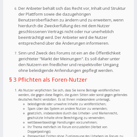
Der Anbieter behält sich das Recht vor, Inhalt und Struktur
der Plattform sowie die dazugehörigen
Benutzeroberflächen zu ändern und zu erweitern, wenn
hierdurch die Zweckerfüllung des mit dem Nutzer
geschlossenen Vertrags nicht oder nur unerheblich
beeinträchtigt wird. Der Anbieter wird die Nutzer
entsprechend über die Änderungen informieren.
Sinn und Zweck des Forums ist ein an die Öffentlichkeit
gerichteter "Markt der Meinungen". Es soll daher unter
den Nutzern ein friedlicher und respektvoller Umgang
ohne beleidigende Anfeindungen gepflegt werden.
§ 3 Pflichten als Foren-Nutzer
Als Nutzer verpflichten Sie sich, dass Sie keine Beiträge veröffentlichen
werden, die gegen diese Regeln, die guten Sitten oder sonst gegen geltendes
deutsches Recht verstoßen. Es ist Ihnen insbesondere untersagt,
beleidigende oder unwahre Inhalte zu veröffentlichen;
Spam über das System an andere Nutzer zu versenden;
gesetzlich, insbesondere durch das Urheber- und Markenrecht,
geschützte Inhalte ohne Berechtigung zu verwenden;
wettbewerbswidrige Handlungen vorzunehmen;
Ihr Thema mehrfach im Forum einzustellen (Verbot von
Doppelpostings);
Presseartikel Dritter ohne Zustimmung des Urhebers im Forum zu