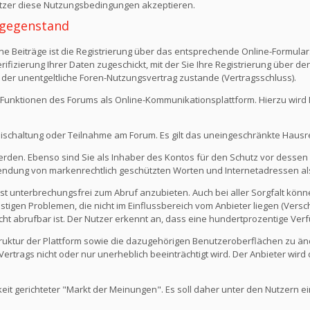
Nutzer diese Nutzungsbedingungen akzeptieren.
 -gegenstand
e Beiträge ist die Registrierung über das entsprechende Online-Formular
fizierung Ihrer Daten zugeschickt, mit der Sie Ihre Registrierung über d
 der unentgeltliche Foren-Nutzungsvertrag zustande (Vertragsschluss).
Funktionen des Forums als Online-Kommunikationsplattform. Hierzu wird Ihn
eischaltung oder Teilnahme am Forum. Es gilt das uneingeschränkte Hausr
werden. Ebenso sind Sie als Inhaber des Kontos für den Schutz vor dessen
rwendung von markenrechtlich geschützten Worten und Internetadressen al
st unterbrechungsfrei zum Abruf anzubieten. Auch bei aller Sorgfalt kön
igen Problemen, die nicht im Einflussbereich vom Anbieter liegen (Versch
icht abrufbar ist. Der Nutzer erkennt an, dass eine hundertprozentige Verfü
 Struktur der Plattform sowie die dazugehörigen Benutzeroberflächen zu ä
rtrags nicht oder nur unerheblich beeinträchtigt wird. Der Anbieter wir
keit gerichteter "Markt der Meinungen". Es soll daher unter den Nutzern e