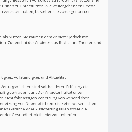
inen angemessenen Vorschuss zu fordern. Als Nutzer sind
 Dritten zu unterstützen. Alle weitergehenden Rechte
zu vertreten haben, bestehen die zuvor genannten
n als Nutzer. Sie räumen dem Anbieter jedoch mit
lten. Zudem hat der Anbieter das Recht, Ihre Themen und
gkeit, Vollständigkeit und Aktualität.
Vertragspflichten sind solche, deren Erfüllung die
ßig vertrauen darf. Der Anbieter haftet unter
r leicht fahrlässigen Verletzung von wesentlichen
 Verletzung von Nebenpflichten, die keine wesentlichen
benen Garantie oder Zusicherung fallen sowie die
r der Gesundheit bleibt hiervon unberührt.