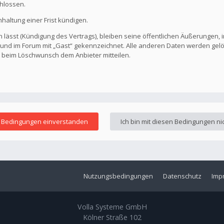
hlossen.
altung einer Frist kündigen.
 lässt (Kündigung des Vertrags), bleiben seine öffentlichen Äußerungen, i
ar und im Forum mit „Gast“ gekennzeichnet. Alle anderen Daten werden ge
s beim Löschwunsch dem Anbieter mitteilen.
Nutzungsbedingungen
Datenschutz
Imp
Volla Systeme GmbH
Kölner Straße 102