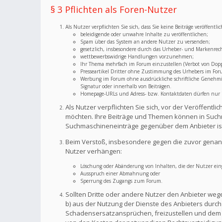
§ 3 Pflichten als Foren-Nutzer
Als Nutzer verpflichten Sie sich, dass Sie keine Beiträge veröffent
beleidigende oder unwahre Inhalte zu veröffentlichen;
Spam über das System an andere Nutzer zu versenden;
gesetzlich, insbesondere durch das Urheber- und Markenrec
wettbewerbswidrige Handlungen vorzunehmen;
Ihr Thema mehrfach im Forum einzustellen (Verbot von Dopp
Presseartikel Dritter ohne Zustimmung des Urhebers im For
Werbung im Forum ohne ausdrückliche schriftliche Genehmigu
Signatur oder innerhalb von Beiträgen.
Homepage-URLs und Adress- bzw. Kontaktdaten dürfen nur im
Als Nutzer verpflichten Sie sich, vor der Veröffent
möchten. Ihre Beiträge und Themen können in Suchm
Suchmaschineneinträge gegenüber dem Anbieter is
Beim Verstoß, insbesondere gegen die zuvor genann
Nutzer verhängen:
Löschung oder Abänderung von Inhalten, die der Nutzer eing
Ausspruch einer Abmahnung oder
Sperrung des Zugangs zum Forum.
Sollten Dritte oder andere Nutzer den Anbieter weg
b) aus der Nutzung der Dienste des Anbieters durch S
Schadensersatzansprüchen, freizustellen und dem A