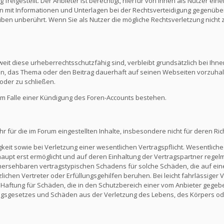
reigestellt. Der Anbieter ist berechtigt, hierfür von Ihnen als Nutzer e
en mit Informationen und Unterlagen bei der Rechtsverteidigung gegenüber
en unberührt. Wenn Sie als Nutzer die mögliche Rechtsverletzung nicht 
eit diese urheberrechtsschutzfähig sind, verbleibt grundsätzlich bei Ihne
ein, das Thema oder den Beitrag dauerhaft auf seinen Webseiten vorzuha
oder zu schließen.
m Falle einer Kündigung des Foren-Accounts bestehen.
ür die im Forum eingestellten Inhalte, insbesondere nicht für deren Richti
keit sowie bei Verletzung einer wesentlichen Vertragspflicht. Wesentliche 
t erst ermöglicht und auf deren Einhaltung der Vertragspartner regelmä
ersehbaren vertragstypischen Schadens für solche Schäden, die auf eine
zlichen Vertreter oder Erfüllungsgehilfen beruhen. Bei leicht fahrlässiger
Die Haftung für Schäden, die in den Schutzbereich einer vom Anbieter gege
gsgesetzes und Schäden aus der Verletzung des Lebens, des Körpers ode