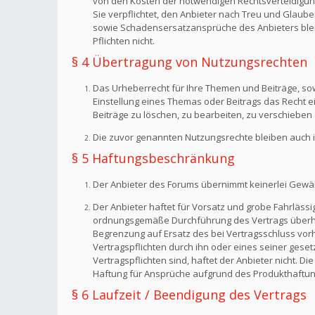
von den Kosten der notwendigen Rechtsverteidigung f
Sie verpflichtet, den Anbieter nach Treu und Glaub
sowie Schadensersatzansprüche des Anbieters bleib
Pflichten nicht.
§ 4 Übertragung von Nutzungsrechten
Das Urheberrecht für Ihre Themen und Beiträge, sow
Einstellung eines Themas oder Beitrags das Recht 
Beiträge zu löschen, zu bearbeiten, zu verschieben 
Die zuvor genannten Nutzungsrechte bleiben auch i
§ 5 Haftungsbeschränkung
Der Anbieter des Forums übernimmt keinerlei Gewähr f
Der Anbieter haftet für Vorsatz und grobe Fahrlässig
ordnungsgemäße Durchführung des Vertrags überhaup
Begrenzung auf Ersatz des bei Vertragsschluss vorh
Vertragspflichten durch ihn oder eines seiner geset
Vertragspflichten sind, haftet der Anbieter nicht. 
Haftung für Ansprüche aufgrund des Produkthaftun
§ 6 Laufzeit / Beendigung des Vertrags