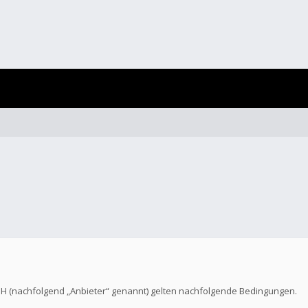
bH (nachfolgend „Anbieter“ genannt) gelten nachfolgende Bedingungen.