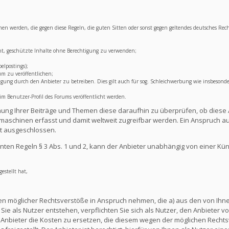
lichen werden, die gegen diese Regeln, die guten Sitten oder sonst gegen geltendes deutsches Rec
ht, geschützte Inhalte ohne Berechtigung zu verwenden;
elpostings);
um zu veröffentlichen;
ng durch den Anbieter zu betreiben. Dies gilt auch für sog. Schleichwerbung wie insbesonde
 Benutzer-Profil des Forums veröffentlicht werden.
lichung Ihrer Beiträge und Themen diese daraufhin zu überprüfen, ob diese 
aschinen erfasst und damit weltweit zugreifbar werden. Ein Anspruch au
t ausgeschlossen.
ten Regeln § 3 Abs. 1 und 2, kann der Anbieter unabhängig von einer Kü
estellt hat,
en möglicher Rechtsverstöße in Anspruch nehmen, die a) aus den von Ihnen
ie als Nutzer entstehen, verpflichten Sie sich als Nutzer, den Anbieter vo
nbieter die Kosten zu ersetzen, die diesem wegen der möglichen Rechts