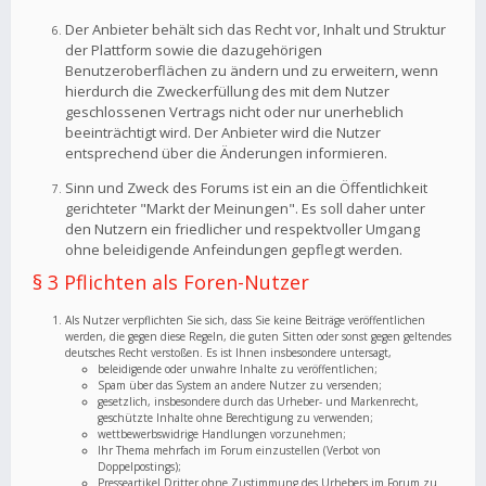
Der Anbieter behält sich das Recht vor, Inhalt und Struktur
der Plattform sowie die dazugehörigen
Benutzeroberflächen zu ändern und zu erweitern, wenn
hierdurch die Zweckerfüllung des mit dem Nutzer
geschlossenen Vertrags nicht oder nur unerheblich
beeinträchtigt wird. Der Anbieter wird die Nutzer
entsprechend über die Änderungen informieren.
Sinn und Zweck des Forums ist ein an die Öffentlichkeit
gerichteter "Markt der Meinungen". Es soll daher unter
den Nutzern ein friedlicher und respektvoller Umgang
ohne beleidigende Anfeindungen gepflegt werden.
§ 3 Pflichten als Foren-Nutzer
Als Nutzer verpflichten Sie sich, dass Sie keine Beiträge veröffentlichen
werden, die gegen diese Regeln, die guten Sitten oder sonst gegen geltendes
deutsches Recht verstoßen. Es ist Ihnen insbesondere untersagt,
beleidigende oder unwahre Inhalte zu veröffentlichen;
Spam über das System an andere Nutzer zu versenden;
gesetzlich, insbesondere durch das Urheber- und Markenrecht,
geschützte Inhalte ohne Berechtigung zu verwenden;
wettbewerbswidrige Handlungen vorzunehmen;
Ihr Thema mehrfach im Forum einzustellen (Verbot von
Doppelpostings);
Presseartikel Dritter ohne Zustimmung des Urhebers im Forum zu