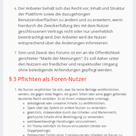
Der Anbieter behält sich das Recht vor, Inhalt und Struktur
der Plattform sowie die dazugehörigen
Benutzeroberflächen zu ändern und zu erweitern, wenn
hierdurch die Zweckerfüllung des mit dem Nutzer
geschlossenen Vertrags nicht oder nur unerheblich
beeinträchtigt wird. Der Anbieter wird die Nutzer
entsprechend über die Änderungen informieren.
Sinn und Zweck des Forums ist ein an die Öffentlichkeit
gerichteter "Markt der Meinungen". Es soll daher unter
den Nutzern ein friedlicher und respektvoller Umgang
ohne beleidigende Anfeindungen gepflegt werden.
§ 3 Pflichten als Foren-Nutzer
Als Nutzer verpflichten Sie sich, dass Sie keine Beiträge veröffentlichen
werden, die gegen diese Regeln, die guten Sitten oder sonst gegen geltendes
deutsches Recht verstoßen. Es ist Ihnen insbesondere untersagt,
beleidigende oder unwahre Inhalte zu veröffentlichen;
Spam über das System an andere Nutzer zu versenden;
gesetzlich, insbesondere durch das Urheber- und Markenrecht,
geschützte Inhalte ohne Berechtigung zu verwenden;
wettbewerbswidrige Handlungen vorzunehmen;
Ihr Thema mehrfach im Forum einzustellen (Verbot von
Doppelpostings);
Presseartikel Dritter ohne Zustimmung des Urhebers im Forum zu