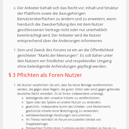
Der Anbieter behält sich das Recht vor, Inhalt und Struktur
der Plattform sowie die dazugehörigen
Benutzeroberflächen zu ändern und zu erweitern, wenn
hierdurch die Zweckerfüllung des mit dem Nutzer
geschlossenen Vertrags nicht oder nur unerheblich
beeinträchtigt wird. Der Anbieter wird die Nutzer
entsprechend über die Änderungen informieren.
Sinn und Zweck des Forums ist ein an die Öffentlichkeit
gerichteter "Markt der Meinungen". Es soll daher unter
den Nutzern ein friedlicher und respektvoller Umgang
ohne beleidigende Anfeindungen gepflegt werden.
§ 3 Pflichten als Foren-Nutzer
Als Nutzer verpflichten Sie sich, dass Sie keine Beiträge veröffentlichen
werden, die gegen diese Regeln, die guten Sitten oder sonst gegen geltendes
deutsches Recht verstoßen. Es ist Ihnen insbesondere untersagt,
beleidigende oder unwahre Inhalte zu veröffentlichen;
Spam über das System an andere Nutzer zu versenden;
gesetzlich, insbesondere durch das Urheber- und Markenrecht,
geschützte Inhalte ohne Berechtigung zu verwenden;
wettbewerbswidrige Handlungen vorzunehmen;
Ihr Thema mehrfach im Forum einzustellen (Verbot von
Doppelpostings);
Presseartikel Dritter ohne Zustimmung des Urhebers im Forum zu