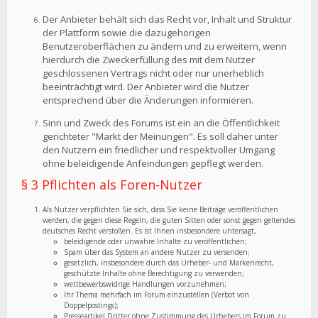
Der Anbieter behält sich das Recht vor, Inhalt und Struktur
der Plattform sowie die dazugehörigen
Benutzeroberflächen zu ändern und zu erweitern, wenn
hierdurch die Zweckerfüllung des mit dem Nutzer
geschlossenen Vertrags nicht oder nur unerheblich
beeinträchtigt wird. Der Anbieter wird die Nutzer
entsprechend über die Änderungen informieren.
Sinn und Zweck des Forums ist ein an die Öffentlichkeit
gerichteter "Markt der Meinungen". Es soll daher unter
den Nutzern ein friedlicher und respektvoller Umgang
ohne beleidigende Anfeindungen gepflegt werden.
§ 3 Pflichten als Foren-Nutzer
Als Nutzer verpflichten Sie sich, dass Sie keine Beiträge veröffentlichen
werden, die gegen diese Regeln, die guten Sitten oder sonst gegen geltendes
deutsches Recht verstoßen. Es ist Ihnen insbesondere untersagt,
beleidigende oder unwahre Inhalte zu veröffentlichen;
Spam über das System an andere Nutzer zu versenden;
gesetzlich, insbesondere durch das Urheber- und Markenrecht,
geschützte Inhalte ohne Berechtigung zu verwenden;
wettbewerbswidrige Handlungen vorzunehmen;
Ihr Thema mehrfach im Forum einzustellen (Verbot von
Doppelpostings);
Presseartikel Dritter ohne Zustimmung des Urhebers im Forum zu