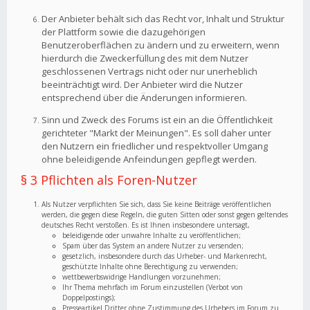
Der Anbieter behält sich das Recht vor, Inhalt und Struktur
der Plattform sowie die dazugehörigen
Benutzeroberflächen zu ändern und zu erweitern, wenn
hierdurch die Zweckerfüllung des mit dem Nutzer
geschlossenen Vertrags nicht oder nur unerheblich
beeinträchtigt wird. Der Anbieter wird die Nutzer
entsprechend über die Änderungen informieren.
Sinn und Zweck des Forums ist ein an die Öffentlichkeit
gerichteter "Markt der Meinungen". Es soll daher unter
den Nutzern ein friedlicher und respektvoller Umgang
ohne beleidigende Anfeindungen gepflegt werden.
§ 3 Pflichten als Foren-Nutzer
Als Nutzer verpflichten Sie sich, dass Sie keine Beiträge veröffentlichen
werden, die gegen diese Regeln, die guten Sitten oder sonst gegen geltendes
deutsches Recht verstoßen. Es ist Ihnen insbesondere untersagt,
beleidigende oder unwahre Inhalte zu veröffentlichen;
Spam über das System an andere Nutzer zu versenden;
gesetzlich, insbesondere durch das Urheber- und Markenrecht,
geschützte Inhalte ohne Berechtigung zu verwenden;
wettbewerbswidrige Handlungen vorzunehmen;
Ihr Thema mehrfach im Forum einzustellen (Verbot von
Doppelpostings);
Presseartikel Dritter ohne Zustimmung des Urhebers im Forum zu