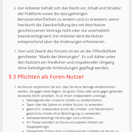
Der Anbieter behält sich das Recht vor, Inhalt und Struktur
der Plattform sowie die dazugehörigen
Benutzeroberflächen zu ändern und zu erweitern, wenn
hierdurch die Zweckerfüllung des mit dem Nutzer
geschlossenen Vertrags nicht oder nur unerheblich
beeinträchtigt wird. Der Anbieter wird die Nutzer
entsprechend über die Änderungen informieren.
Sinn und Zweck des Forums ist ein an die Öffentlichkeit
gerichteter "Markt der Meinungen". Es soll daher unter
den Nutzern ein friedlicher und respektvoller Umgang
ohne beleidigende Anfeindungen gepflegt werden.
§ 3 Pflichten als Foren-Nutzer
Als Nutzer verpflichten Sie sich, dass Sie keine Beiträge veröffentlichen
werden, die gegen diese Regeln, die guten Sitten oder sonst gegen geltendes
deutsches Recht verstoßen. Es ist Ihnen insbesondere untersagt,
beleidigende oder unwahre Inhalte zu veröffentlichen;
Spam über das System an andere Nutzer zu versenden;
gesetzlich, insbesondere durch das Urheber- und Markenrecht,
geschützte Inhalte ohne Berechtigung zu verwenden;
wettbewerbswidrige Handlungen vorzunehmen;
Ihr Thema mehrfach im Forum einzustellen (Verbot von
Doppelpostings);
Presseartikel Dritter ohne Zustimmung des Urhebers im Forum zu