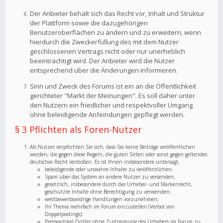
Der Anbieter behält sich das Recht vor, Inhalt und Struktur
der Plattform sowie die dazugehörigen
Benutzeroberflächen zu ändern und zu erweitern, wenn
hierdurch die Zweckerfüllung des mit dem Nutzer
geschlossenen Vertrags nicht oder nur unerheblich
beeinträchtigt wird. Der Anbieter wird die Nutzer
entsprechend über die Änderungen informieren.
Sinn und Zweck des Forums ist ein an die Öffentlichkeit
gerichteter "Markt der Meinungen". Es soll daher unter
den Nutzern ein friedlicher und respektvoller Umgang
ohne beleidigende Anfeindungen gepflegt werden.
§ 3 Pflichten als Foren-Nutzer
Als Nutzer verpflichten Sie sich, dass Sie keine Beiträge veröffentlichen
werden, die gegen diese Regeln, die guten Sitten oder sonst gegen geltendes
deutsches Recht verstoßen. Es ist Ihnen insbesondere untersagt,
beleidigende oder unwahre Inhalte zu veröffentlichen;
Spam über das System an andere Nutzer zu versenden;
gesetzlich, insbesondere durch das Urheber- und Markenrecht,
geschützte Inhalte ohne Berechtigung zu verwenden;
wettbewerbswidrige Handlungen vorzunehmen;
Ihr Thema mehrfach im Forum einzustellen (Verbot von
Doppelpostings);
Presseartikel Dritter ohne Zustimmung des Urhebers im Forum zu