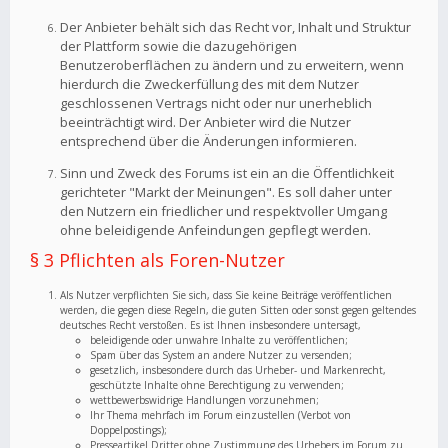
Der Anbieter behält sich das Recht vor, Inhalt und Struktur
der Plattform sowie die dazugehörigen
Benutzeroberflächen zu ändern und zu erweitern, wenn
hierdurch die Zweckerfüllung des mit dem Nutzer
geschlossenen Vertrags nicht oder nur unerheblich
beeinträchtigt wird. Der Anbieter wird die Nutzer
entsprechend über die Änderungen informieren.
Sinn und Zweck des Forums ist ein an die Öffentlichkeit
gerichteter "Markt der Meinungen". Es soll daher unter
den Nutzern ein friedlicher und respektvoller Umgang
ohne beleidigende Anfeindungen gepflegt werden.
§ 3 Pflichten als Foren-Nutzer
Als Nutzer verpflichten Sie sich, dass Sie keine Beiträge veröffentlichen
werden, die gegen diese Regeln, die guten Sitten oder sonst gegen geltendes
deutsches Recht verstoßen. Es ist Ihnen insbesondere untersagt,
beleidigende oder unwahre Inhalte zu veröffentlichen;
Spam über das System an andere Nutzer zu versenden;
gesetzlich, insbesondere durch das Urheber- und Markenrecht,
geschützte Inhalte ohne Berechtigung zu verwenden;
wettbewerbswidrige Handlungen vorzunehmen;
Ihr Thema mehrfach im Forum einzustellen (Verbot von
Doppelpostings);
Presseartikel Dritter ohne Zustimmung des Urhebers im Forum zu