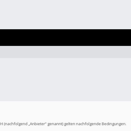
bH (nachfolgend „Anbieter“ genannt) gelten nachfolgende Bedingungen.