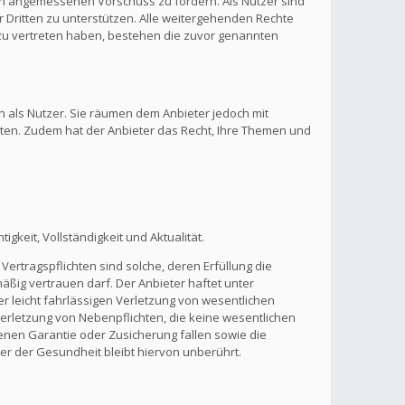
inen angemessenen Vorschuss zu fordern. Als Nutzer sind
 Dritten zu unterstützen. Alle weitergehenden Rechte
zu vertreten haben, bestehen die zuvor genannten
n als Nutzer. Sie räumen dem Anbieter jedoch mit
lten. Zudem hat der Anbieter das Recht, Ihre Themen und
gkeit, Vollständigkeit und Aktualität.
Vertragspflichten sind solche, deren Erfüllung die
ßig vertrauen darf. Der Anbieter haftet unter
r leicht fahrlässigen Verletzung von wesentlichen
 Verletzung von Nebenpflichten, die keine wesentlichen
benen Garantie oder Zusicherung fallen sowie die
r der Gesundheit bleibt hiervon unberührt.