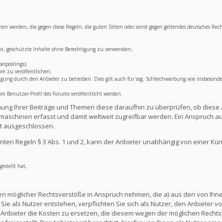
lichen werden, die gegen diese Regeln, die guten Sitten oder sonst gegen geltendes deutsches Rec
ht, geschützte Inhalte ohne Berechtigung zu verwenden;
elpostings);
um zu veröffentlichen;
ng durch den Anbieter zu betreiben. Dies gilt auch für sog. Schleichwerbung wie insbesonde
 Benutzer-Profil des Forums veröffentlicht werden.
lichung Ihrer Beiträge und Themen diese daraufhin zu überprüfen, ob diese 
aschinen erfasst und damit weltweit zugreifbar werden. Ein Anspruch au
t ausgeschlossen.
ten Regeln § 3 Abs. 1 und 2, kann der Anbieter unabhängig von einer Kü
estellt hat,
en möglicher Rechtsverstöße in Anspruch nehmen, die a) aus den von Ihnen
ie als Nutzer entstehen, verpflichten Sie sich als Nutzer, den Anbieter vo
nbieter die Kosten zu ersetzen, die diesem wegen der möglichen Rechts