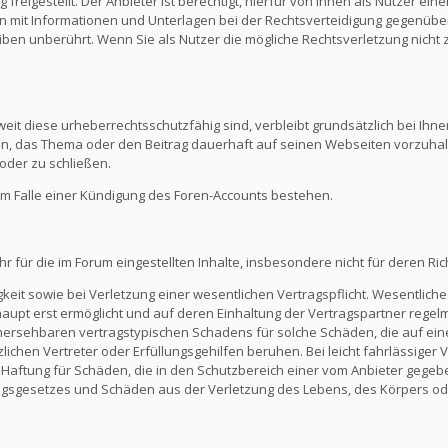
reigestellt. Der Anbieter ist berechtigt, hierfür von Ihnen als Nutzer e
en mit Informationen und Unterlagen bei der Rechtsverteidigung gegenüber
en unberührt. Wenn Sie als Nutzer die mögliche Rechtsverletzung nicht 
eit diese urheberrechtsschutzfähig sind, verbleibt grundsätzlich bei Ihne
ein, das Thema oder den Beitrag dauerhaft auf seinen Webseiten vorzuha
oder zu schließen.
m Falle einer Kündigung des Foren-Accounts bestehen.
ür die im Forum eingestellten Inhalte, insbesondere nicht für deren Richti
keit sowie bei Verletzung einer wesentlichen Vertragspflicht. Wesentliche 
t erst ermöglicht und auf deren Einhaltung der Vertragspartner regelmä
ersehbaren vertragstypischen Schadens für solche Schäden, die auf eine
zlichen Vertreter oder Erfüllungsgehilfen beruhen. Bei leicht fahrlässiger
Die Haftung für Schäden, die in den Schutzbereich einer vom Anbieter gege
gsgesetzes und Schäden aus der Verletzung des Lebens, des Körpers ode