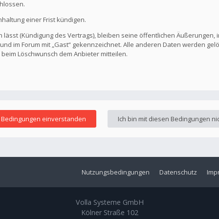
hlossen.
altung einer Frist kündigen.
 lässt (Kündigung des Vertrags), bleiben seine öffentlichen Äußerungen, i
ar und im Forum mit „Gast“ gekennzeichnet. Alle anderen Daten werden ge
s beim Löschwunsch dem Anbieter mitteilen.
Nutzungsbedingungen
Datenschutz
Imp
Volla Systeme GmbH
Kölner Straße 102