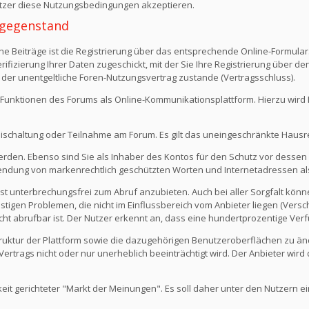
Nutzer diese Nutzungsbedingungen akzeptieren.
 -gegenstand
e Beiträge ist die Registrierung über das entsprechende Online-Formular
fizierung Ihrer Daten zugeschickt, mit der Sie Ihre Registrierung über d
 der unentgeltliche Foren-Nutzungsvertrag zustande (Vertragsschluss).
Funktionen des Forums als Online-Kommunikationsplattform. Hierzu wird Ihn
eischaltung oder Teilnahme am Forum. Es gilt das uneingeschränkte Hausr
werden. Ebenso sind Sie als Inhaber des Kontos für den Schutz vor dessen
rwendung von markenrechtlich geschützten Worten und Internetadressen al
st unterbrechungsfrei zum Abruf anzubieten. Auch bei aller Sorgfalt kön
igen Problemen, die nicht im Einflussbereich vom Anbieter liegen (Versch
icht abrufbar ist. Der Nutzer erkennt an, dass eine hundertprozentige Verfü
 Struktur der Plattform sowie die dazugehörigen Benutzeroberflächen zu ä
rtrags nicht oder nur unerheblich beeinträchtigt wird. Der Anbieter wir
keit gerichteter "Markt der Meinungen". Es soll daher unter den Nutzern e