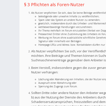
§ 3 Pflichten als Foren-Nutzer
Als Nutzer verpflichten Sie sich, dass Sie keine Beiträge veröffent
beleidigende oder unwahre Inhalte zu veröffentlichen;
Spam über das System an andere Nutzer zu versenden;
gesetzlich, insbesondere durch das Urheber- und Markenrec
wettbewerbswidrige Handlungen vorzunehmen;
Ihr Thema mehrfach im Forum einzustellen (Verbot von Dopp
Presseartikel Dritter ohne Zustimmung des Urhebers im For
Werbung im Forum ohne ausdrückliche schriftliche Genehmigu
Signatur oder innerhalb von Beiträgen.
Homepage-URLs und Adress- bzw. Kontaktdaten dürfen nur im
Als Nutzer verpflichten Sie sich, vor der Veröffent
möchten. Ihre Beiträge und Themen können in Suchm
Suchmaschineneinträge gegenüber dem Anbieter is
Beim Verstoß, insbesondere gegen die zuvor genann
Nutzer verhängen:
Löschung oder Abänderung von Inhalten, die der Nutzer eing
Ausspruch einer Abmahnung oder
Sperrung des Zugangs zum Forum.
Sollten Dritte oder andere Nutzer den Anbieter weg
b) aus der Nutzung der Dienste des Anbieters durch S
Schadensersatzansprüchen, freizustellen und dem A