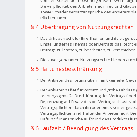
von den Kosten der notwendigen Rechtsverteidigung f
Sie verpflichtet, den Anbieter nach Treu und Glaub
sowie Schadensersatzansprüche des Anbieters bleib
Pflichten nicht.
§ 4 Übertragung von Nutzungsrechten
Das Urheberrecht für Ihre Themen und Beiträge, sow
Einstellung eines Themas oder Beitrags das Recht 
Beiträge zu löschen, zu bearbeiten, zu verschieben 
Die zuvor genannten Nutzungsrechte bleiben auch i
§ 5 Haftungsbeschränkung
Der Anbieter des Forums übernimmt keinerlei Gewähr f
Der Anbieter haftet für Vorsatz und grobe Fahrlässig
ordnungsgemäße Durchführung des Vertrags überhaup
Begrenzung auf Ersatz des bei Vertragsschluss vorh
Vertragspflichten durch ihn oder eines seiner geset
Vertragspflichten sind, haftet der Anbieter nicht. 
Haftung für Ansprüche aufgrund des Produkthaftun
§ 6 Laufzeit / Beendigung des Vertrags