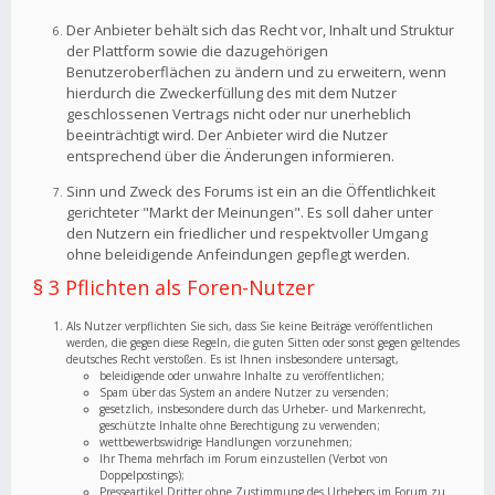
Der Anbieter behält sich das Recht vor, Inhalt und Struktur
der Plattform sowie die dazugehörigen
Benutzeroberflächen zu ändern und zu erweitern, wenn
hierdurch die Zweckerfüllung des mit dem Nutzer
geschlossenen Vertrags nicht oder nur unerheblich
beeinträchtigt wird. Der Anbieter wird die Nutzer
entsprechend über die Änderungen informieren.
Sinn und Zweck des Forums ist ein an die Öffentlichkeit
gerichteter "Markt der Meinungen". Es soll daher unter
den Nutzern ein friedlicher und respektvoller Umgang
ohne beleidigende Anfeindungen gepflegt werden.
§ 3 Pflichten als Foren-Nutzer
Als Nutzer verpflichten Sie sich, dass Sie keine Beiträge veröffentlichen
werden, die gegen diese Regeln, die guten Sitten oder sonst gegen geltendes
deutsches Recht verstoßen. Es ist Ihnen insbesondere untersagt,
beleidigende oder unwahre Inhalte zu veröffentlichen;
Spam über das System an andere Nutzer zu versenden;
gesetzlich, insbesondere durch das Urheber- und Markenrecht,
geschützte Inhalte ohne Berechtigung zu verwenden;
wettbewerbswidrige Handlungen vorzunehmen;
Ihr Thema mehrfach im Forum einzustellen (Verbot von
Doppelpostings);
Presseartikel Dritter ohne Zustimmung des Urhebers im Forum zu