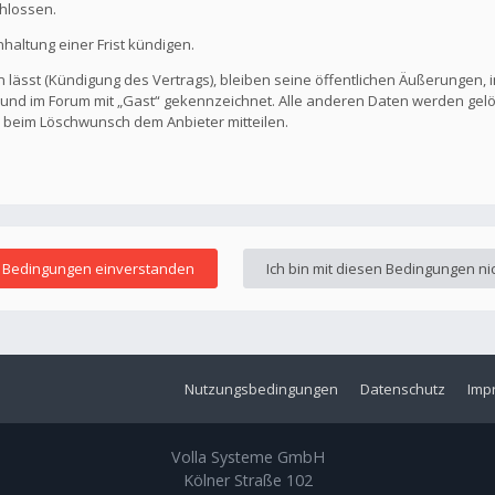
hlossen.
altung einer Frist kündigen.
 lässt (Kündigung des Vertrags), bleiben seine öffentlichen Äußerungen, i
ar und im Forum mit „Gast“ gekennzeichnet. Alle anderen Daten werden ge
s beim Löschwunsch dem Anbieter mitteilen.
Nutzungsbedingungen
Datenschutz
Imp
Volla Systeme GmbH
Kölner Straße 102