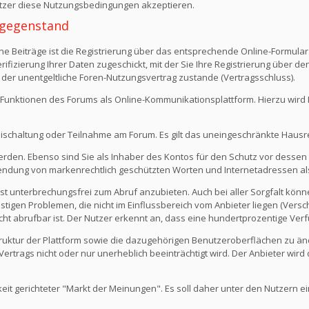
Nutzer diese Nutzungsbedingungen akzeptieren.
 -gegenstand
e Beiträge ist die Registrierung über das entsprechende Online-Formular
fizierung Ihrer Daten zugeschickt, mit der Sie Ihre Registrierung über d
 der unentgeltliche Foren-Nutzungsvertrag zustande (Vertragsschluss).
Funktionen des Forums als Online-Kommunikationsplattform. Hierzu wird Ihn
eischaltung oder Teilnahme am Forum. Es gilt das uneingeschränkte Hausr
werden. Ebenso sind Sie als Inhaber des Kontos für den Schutz vor dessen
rwendung von markenrechtlich geschützten Worten und Internetadressen al
st unterbrechungsfrei zum Abruf anzubieten. Auch bei aller Sorgfalt kön
igen Problemen, die nicht im Einflussbereich vom Anbieter liegen (Versch
icht abrufbar ist. Der Nutzer erkennt an, dass eine hundertprozentige Verfü
 Struktur der Plattform sowie die dazugehörigen Benutzeroberflächen zu ä
rtrags nicht oder nur unerheblich beeinträchtigt wird. Der Anbieter wir
keit gerichteter "Markt der Meinungen". Es soll daher unter den Nutzern e