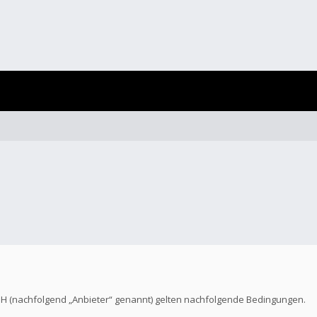
bH (nachfolgend „Anbieter“ genannt) gelten nachfolgende Bedingungen.