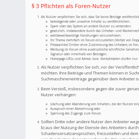
§ 3 Pflichten als Foren-Nutzer
Als Nutzer verpflichten Sie sich, dass Sie keine Beiträge veröffent
beleidigende oder unwahre Inhalte zu veröffentlichen;
Spam über das System an andere Nutzer zu versenden;
gesetzlich, insbesondere durch das Urheber- und Markenrec
wettbewerbswidrige Handlungen vorzunehmen;
Ihr Thema mehrfach im Forum einzustellen (Verbot von Dopp
Presseartikel Dritter ohne Zustimmung des Urhebers im For
Werbung im Forum ohne ausdrückliche schriftliche Genehmigu
Signatur oder innerhalb von Beiträgen.
Homepage-URLs und Adress- bzw. Kontaktdaten dürfen nur im
Als Nutzer verpflichten Sie sich, vor der Veröffent
möchten. Ihre Beiträge und Themen können in Suchm
Suchmaschineneinträge gegenüber dem Anbieter is
Beim Verstoß, insbesondere gegen die zuvor genann
Nutzer verhängen:
Löschung oder Abänderung von Inhalten, die der Nutzer eing
Ausspruch einer Abmahnung oder
Sperrung des Zugangs zum Forum.
Sollten Dritte oder andere Nutzer den Anbieter weg
b) aus der Nutzung der Dienste des Anbieters durch S
Schadensersatzansprüchen, freizustellen und dem A