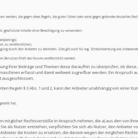
lichen werden, die gegen diese Regeln, die guten Sitten oder sonst gegen geltendes deutsches Rec
ht, geschützte Inhalte ohne Berechtigung zu verwenden;
elpostings);
um zu veröffentlichen;
ng durch den Anbieter zu betreiben. Dies gilt auch für sog. Schleichwerbung wie insbesonde
 Benutzer-Profil des Forums veröffentlicht werden.
lichung Ihrer Beiträge und Themen diese daraufhin zu überprüfen, ob diese 
aschinen erfasst und damit weltweit zugreifbar werden. Ein Anspruch au
t ausgeschlossen.
ten Regeln § 3 Abs. 1 und 2, kann der Anbieter unabhängig von einer Kü
estellt hat,
en möglicher Rechtsverstöße in Anspruch nehmen, die a) aus den von Ihnen
ie als Nutzer entstehen, verpflichten Sie sich als Nutzer, den Anbieter vo
nbieter die Kosten zu ersetzen, die diesem wegen der möglichen Rechts