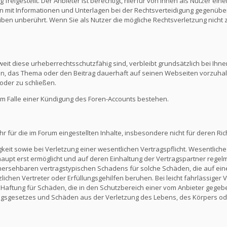
reigestellt. Der Anbieter ist berechtigt, hierfür von Ihnen als Nutzer e
en mit Informationen und Unterlagen bei der Rechtsverteidigung gegenüber
en unberührt. Wenn Sie als Nutzer die mögliche Rechtsverletzung nicht 
eit diese urheberrechtsschutzfähig sind, verbleibt grundsätzlich bei Ihne
ein, das Thema oder den Beitrag dauerhaft auf seinen Webseiten vorzuha
oder zu schließen.
m Falle einer Kündigung des Foren-Accounts bestehen.
ür die im Forum eingestellten Inhalte, insbesondere nicht für deren Richti
keit sowie bei Verletzung einer wesentlichen Vertragspflicht. Wesentliche 
t erst ermöglicht und auf deren Einhaltung der Vertragspartner regelmä
ersehbaren vertragstypischen Schadens für solche Schäden, die auf eine
zlichen Vertreter oder Erfüllungsgehilfen beruhen. Bei leicht fahrlässiger
Die Haftung für Schäden, die in den Schutzbereich einer vom Anbieter gege
gsgesetzes und Schäden aus der Verletzung des Lebens, des Körpers ode