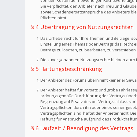
von den Kosten der notwendigen Rechtsverteidigung f
Sie verpflichtet, den Anbieter nach Treu und Glaub
sowie Schadensersatzansprüche des Anbieters bleib
Pflichten nicht.
§ 4 Übertragung von Nutzungsrechten
Das Urheberrecht für Ihre Themen und Beiträge, sow
Einstellung eines Themas oder Beitrags das Recht 
Beiträge zu löschen, zu bearbeiten, zu verschieben 
Die zuvor genannten Nutzungsrechte bleiben auch i
§ 5 Haftungsbeschränkung
Der Anbieter des Forums übernimmt keinerlei Gewähr f
Der Anbieter haftet für Vorsatz und grobe Fahrlässig
ordnungsgemäße Durchführung des Vertrags überhaup
Begrenzung auf Ersatz des bei Vertragsschluss vorh
Vertragspflichten durch ihn oder eines seiner geset
Vertragspflichten sind, haftet der Anbieter nicht. 
Haftung für Ansprüche aufgrund des Produkthaftun
§ 6 Laufzeit / Beendigung des Vertrags