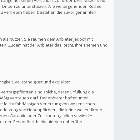
inen angemessenen Vorschuss zu fordern. Als Nutzer sind
 Dritten zu unterstützen. Alle weitergehenden Rechte
zu vertreten haben, bestehen die zuvor genannten
n als Nutzer. Sie räumen dem Anbieter jedoch mit
lten. Zudem hat der Anbieter das Recht, Ihre Themen und
gkeit, Vollständigkeit und Aktualität.
Vertragspflichten sind solche, deren Erfüllung die
ßig vertrauen darf. Der Anbieter haftet unter
r leicht fahrlässigen Verletzung von wesentlichen
 Verletzung von Nebenpflichten, die keine wesentlichen
benen Garantie oder Zusicherung fallen sowie die
r der Gesundheit bleibt hiervon unberührt.