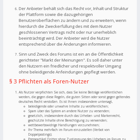
Der Anbieter behält sich das Recht vor, Inhalt und Struktur
der Plattform sowie die dazugehörigen
Benutzeroberflächen zu ändern und zu erweitern, wenn
hierdurch die Zweckerfüllung des mit dem Nutzer
geschlossenen Vertrags nicht oder nur unerheblich
beeinträchtigt wird. Der Anbieter wird die Nutzer
entsprechend über die Änderungen informieren.
Sinn und Zweck des Forums ist ein an die Öffentlichkeit
gerichteter "Markt der Meinungen". Es soll daher unter
den Nutzern ein friedlicher und respektvoller Umgang
ohne beleidigende Anfeindungen gepflegt werden.
§ 3 Pflichten als Foren-Nutzer
Als Nutzer verpflichten Sie sich, dass Sie keine Beiträge veröffentlichen
werden, die gegen diese Regeln, die guten Sitten oder sonst gegen geltendes
deutsches Recht verstoßen. Es ist Ihnen insbesondere untersagt,
beleidigende oder unwahre Inhalte zu veröffentlichen;
Spam über das System an andere Nutzer zu versenden;
gesetzlich, insbesondere durch das Urheber- und Markenrecht,
geschützte Inhalte ohne Berechtigung zu verwenden;
wettbewerbswidrige Handlungen vorzunehmen;
Ihr Thema mehrfach im Forum einzustellen (Verbot von
Doppelpostings);
Presseartikel Dritter ohne Zustimmung des Urhebers im Forum zu