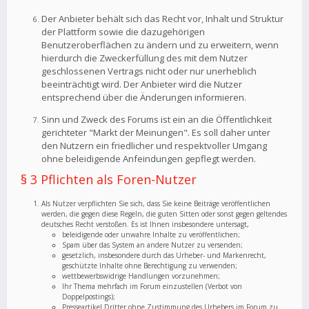
Der Anbieter behält sich das Recht vor, Inhalt und Struktur
der Plattform sowie die dazugehörigen
Benutzeroberflächen zu ändern und zu erweitern, wenn
hierdurch die Zweckerfüllung des mit dem Nutzer
geschlossenen Vertrags nicht oder nur unerheblich
beeinträchtigt wird. Der Anbieter wird die Nutzer
entsprechend über die Änderungen informieren.
Sinn und Zweck des Forums ist ein an die Öffentlichkeit
gerichteter "Markt der Meinungen". Es soll daher unter
den Nutzern ein friedlicher und respektvoller Umgang
ohne beleidigende Anfeindungen gepflegt werden.
§ 3 Pflichten als Foren-Nutzer
Als Nutzer verpflichten Sie sich, dass Sie keine Beiträge veröffentlichen
werden, die gegen diese Regeln, die guten Sitten oder sonst gegen geltendes
deutsches Recht verstoßen. Es ist Ihnen insbesondere untersagt,
beleidigende oder unwahre Inhalte zu veröffentlichen;
Spam über das System an andere Nutzer zu versenden;
gesetzlich, insbesondere durch das Urheber- und Markenrecht,
geschützte Inhalte ohne Berechtigung zu verwenden;
wettbewerbswidrige Handlungen vorzunehmen;
Ihr Thema mehrfach im Forum einzustellen (Verbot von
Doppelpostings);
Presseartikel Dritter ohne Zustimmung des Urhebers im Forum zu