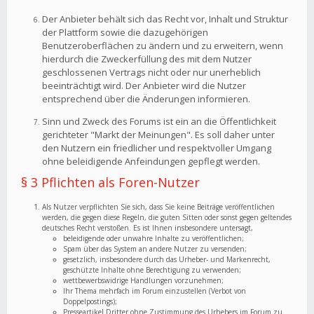
Der Anbieter behält sich das Recht vor, Inhalt und Struktur
der Plattform sowie die dazugehörigen
Benutzeroberflächen zu ändern und zu erweitern, wenn
hierdurch die Zweckerfüllung des mit dem Nutzer
geschlossenen Vertrags nicht oder nur unerheblich
beeinträchtigt wird. Der Anbieter wird die Nutzer
entsprechend über die Änderungen informieren.
Sinn und Zweck des Forums ist ein an die Öffentlichkeit
gerichteter "Markt der Meinungen". Es soll daher unter
den Nutzern ein friedlicher und respektvoller Umgang
ohne beleidigende Anfeindungen gepflegt werden.
§ 3 Pflichten als Foren-Nutzer
Als Nutzer verpflichten Sie sich, dass Sie keine Beiträge veröffentlichen
werden, die gegen diese Regeln, die guten Sitten oder sonst gegen geltendes
deutsches Recht verstoßen. Es ist Ihnen insbesondere untersagt,
beleidigende oder unwahre Inhalte zu veröffentlichen;
Spam über das System an andere Nutzer zu versenden;
gesetzlich, insbesondere durch das Urheber- und Markenrecht,
geschützte Inhalte ohne Berechtigung zu verwenden;
wettbewerbswidrige Handlungen vorzunehmen;
Ihr Thema mehrfach im Forum einzustellen (Verbot von
Doppelpostings);
Presseartikel Dritter ohne Zustimmung des Urhebers im Forum zu