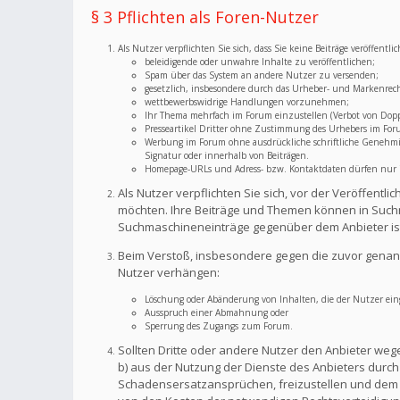
§ 3 Pflichten als Foren-Nutzer
Als Nutzer verpflichten Sie sich, dass Sie keine Beiträge veröffent
beleidigende oder unwahre Inhalte zu veröffentlichen;
Spam über das System an andere Nutzer zu versenden;
gesetzlich, insbesondere durch das Urheber- und Markenrec
wettbewerbswidrige Handlungen vorzunehmen;
Ihr Thema mehrfach im Forum einzustellen (Verbot von Dopp
Presseartikel Dritter ohne Zustimmung des Urhebers im For
Werbung im Forum ohne ausdrückliche schriftliche Genehmigu
Signatur oder innerhalb von Beiträgen.
Homepage-URLs und Adress- bzw. Kontaktdaten dürfen nur im
Als Nutzer verpflichten Sie sich, vor der Veröffent
möchten. Ihre Beiträge und Themen können in Suchm
Suchmaschineneinträge gegenüber dem Anbieter is
Beim Verstoß, insbesondere gegen die zuvor genann
Nutzer verhängen:
Löschung oder Abänderung von Inhalten, die der Nutzer eing
Ausspruch einer Abmahnung oder
Sperrung des Zugangs zum Forum.
Sollten Dritte oder andere Nutzer den Anbieter weg
b) aus der Nutzung der Dienste des Anbieters durch S
Schadensersatzansprüchen, freizustellen und dem A