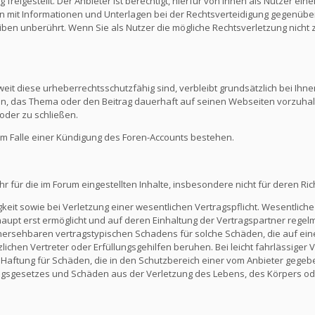
reigestellt. Der Anbieter ist berechtigt, hierfür von Ihnen als Nutzer e
en mit Informationen und Unterlagen bei der Rechtsverteidigung gegenüber
en unberührt. Wenn Sie als Nutzer die mögliche Rechtsverletzung nicht 
eit diese urheberrechtsschutzfähig sind, verbleibt grundsätzlich bei Ihne
ein, das Thema oder den Beitrag dauerhaft auf seinen Webseiten vorzuha
oder zu schließen.
m Falle einer Kündigung des Foren-Accounts bestehen.
ür die im Forum eingestellten Inhalte, insbesondere nicht für deren Richti
keit sowie bei Verletzung einer wesentlichen Vertragspflicht. Wesentliche 
t erst ermöglicht und auf deren Einhaltung der Vertragspartner regelmä
ersehbaren vertragstypischen Schadens für solche Schäden, die auf eine
zlichen Vertreter oder Erfüllungsgehilfen beruhen. Bei leicht fahrlässiger
Die Haftung für Schäden, die in den Schutzbereich einer vom Anbieter gege
gsgesetzes und Schäden aus der Verletzung des Lebens, des Körpers ode