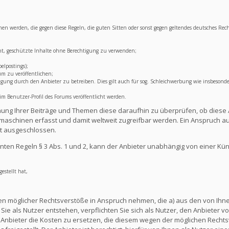
lichen werden, die gegen diese Regeln, die guten Sitten oder sonst gegen geltendes deutsches Rec
ht, geschützte Inhalte ohne Berechtigung zu verwenden;
elpostings);
um zu veröffentlichen;
ng durch den Anbieter zu betreiben. Dies gilt auch für sog. Schleichwerbung wie insbesonde
 Benutzer-Profil des Forums veröffentlicht werden.
lichung Ihrer Beiträge und Themen diese daraufhin zu überprüfen, ob diese 
aschinen erfasst und damit weltweit zugreifbar werden. Ein Anspruch au
t ausgeschlossen.
ten Regeln § 3 Abs. 1 und 2, kann der Anbieter unabhängig von einer Kü
estellt hat,
en möglicher Rechtsverstöße in Anspruch nehmen, die a) aus den von Ihnen
ie als Nutzer entstehen, verpflichten Sie sich als Nutzer, den Anbieter vo
nbieter die Kosten zu ersetzen, die diesem wegen der möglichen Rechts