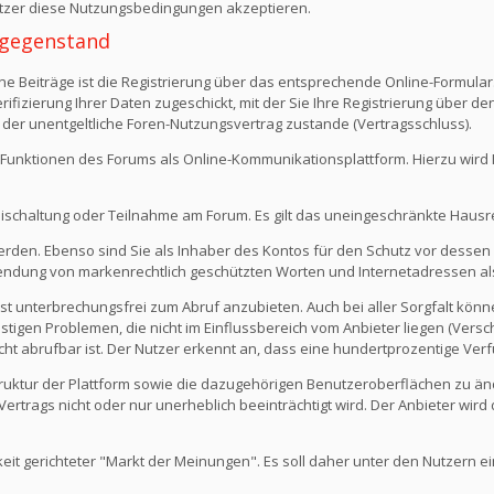
Nutzer diese Nutzungsbedingungen akzeptieren.
 -gegenstand
e Beiträge ist die Registrierung über das entsprechende Online-Formular
fizierung Ihrer Daten zugeschickt, mit der Sie Ihre Registrierung über d
 der unentgeltliche Foren-Nutzungsvertrag zustande (Vertragsschluss).
Funktionen des Forums als Online-Kommunikationsplattform. Hierzu wird Ihn
eischaltung oder Teilnahme am Forum. Es gilt das uneingeschränkte Hausr
werden. Ebenso sind Sie als Inhaber des Kontos für den Schutz vor dessen
rwendung von markenrechtlich geschützten Worten und Internetadressen al
st unterbrechungsfrei zum Abruf anzubieten. Auch bei aller Sorgfalt kön
igen Problemen, die nicht im Einflussbereich vom Anbieter liegen (Versch
icht abrufbar ist. Der Nutzer erkennt an, dass eine hundertprozentige Verfü
 Struktur der Plattform sowie die dazugehörigen Benutzeroberflächen zu ä
rtrags nicht oder nur unerheblich beeinträchtigt wird. Der Anbieter wir
keit gerichteter "Markt der Meinungen". Es soll daher unter den Nutzern e