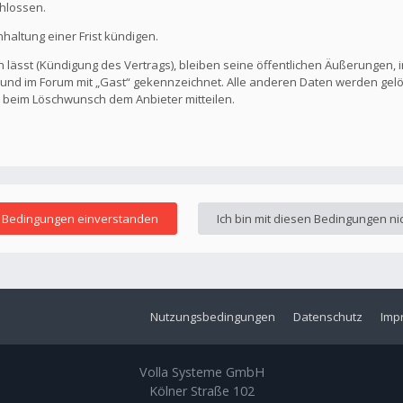
hlossen.
altung einer Frist kündigen.
 lässt (Kündigung des Vertrags), bleiben seine öffentlichen Äußerungen, i
ar und im Forum mit „Gast“ gekennzeichnet. Alle anderen Daten werden ge
s beim Löschwunsch dem Anbieter mitteilen.
Nutzungsbedingungen
Datenschutz
Imp
Volla Systeme GmbH
Kölner Straße 102