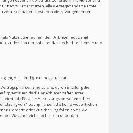
inen angemessenen Vorschuss zu fordern. Als Nutzer sind
 Dritten zu unterstützen. Alle weitergehenden Rechte
zu vertreten haben, bestehen die zuvor genannten
n als Nutzer. Sie räumen dem Anbieter jedoch mit
lten. Zudem hat der Anbieter das Recht, Ihre Themen und
gkeit, Vollständigkeit und Aktualität.
Vertragspflichten sind solche, deren Erfüllung die
ßig vertrauen darf. Der Anbieter haftet unter
r leicht fahrlässigen Verletzung von wesentlichen
 Verletzung von Nebenpflichten, die keine wesentlichen
benen Garantie oder Zusicherung fallen sowie die
r der Gesundheit bleibt hiervon unberührt.