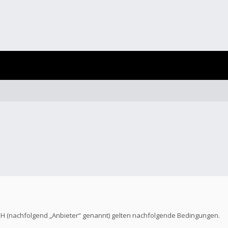
bH (nachfolgend „Anbieter“ genannt) gelten nachfolgende Bedingungen.