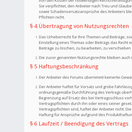
von den Kosten der notwendigen Rechtsverteidigung f
Sie verpflichtet, den Anbieter nach Treu und Glaub
sowie Schadensersatzansprüche des Anbieters bleib
Pflichten nicht.
§ 4 Übertragung von Nutzungsrechten
Das Urheberrecht für Ihre Themen und Beiträge, sow
Einstellung eines Themas oder Beitrags das Recht 
Beiträge zu löschen, zu bearbeiten, zu verschieben 
Die zuvor genannten Nutzungsrechte bleiben auch i
§ 5 Haftungsbeschränkung
Der Anbieter des Forums übernimmt keinerlei Gewähr f
Der Anbieter haftet für Vorsatz und grobe Fahrlässig
ordnungsgemäße Durchführung des Vertrags überhaup
Begrenzung auf Ersatz des bei Vertragsschluss vorh
Vertragspflichten durch ihn oder eines seiner geset
Vertragspflichten sind, haftet der Anbieter nicht. 
Haftung für Ansprüche aufgrund des Produkthaftun
§ 6 Laufzeit / Beendigung des Vertrags