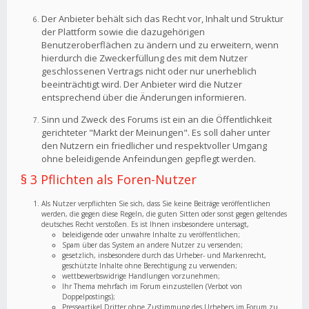
Der Anbieter behält sich das Recht vor, Inhalt und Struktur
der Plattform sowie die dazugehörigen
Benutzeroberflächen zu ändern und zu erweitern, wenn
hierdurch die Zweckerfüllung des mit dem Nutzer
geschlossenen Vertrags nicht oder nur unerheblich
beeinträchtigt wird. Der Anbieter wird die Nutzer
entsprechend über die Änderungen informieren.
Sinn und Zweck des Forums ist ein an die Öffentlichkeit
gerichteter "Markt der Meinungen". Es soll daher unter
den Nutzern ein friedlicher und respektvoller Umgang
ohne beleidigende Anfeindungen gepflegt werden.
§ 3 Pflichten als Foren-Nutzer
Als Nutzer verpflichten Sie sich, dass Sie keine Beiträge veröffentlichen
werden, die gegen diese Regeln, die guten Sitten oder sonst gegen geltendes
deutsches Recht verstoßen. Es ist Ihnen insbesondere untersagt,
beleidigende oder unwahre Inhalte zu veröffentlichen;
Spam über das System an andere Nutzer zu versenden;
gesetzlich, insbesondere durch das Urheber- und Markenrecht,
geschützte Inhalte ohne Berechtigung zu verwenden;
wettbewerbswidrige Handlungen vorzunehmen;
Ihr Thema mehrfach im Forum einzustellen (Verbot von
Doppelpostings);
Presseartikel Dritter ohne Zustimmung des Urhebers im Forum zu