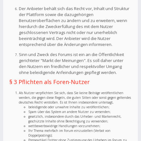
Der Anbieter behält sich das Recht vor, Inhalt und Struktur
der Plattform sowie die dazugehörigen
Benutzeroberflächen zu ändern und zu erweitern, wenn
hierdurch die Zweckerfüllung des mit dem Nutzer
geschlossenen Vertrags nicht oder nur unerheblich
beeinträchtigt wird. Der Anbieter wird die Nutzer
entsprechend über die Änderungen informieren.
Sinn und Zweck des Forums ist ein an die Öffentlichkeit
gerichteter "Markt der Meinungen". Es soll daher unter
den Nutzern ein friedlicher und respektvoller Umgang
ohne beleidigende Anfeindungen gepflegt werden.
§ 3 Pflichten als Foren-Nutzer
Als Nutzer verpflichten Sie sich, dass Sie keine Beiträge veröffentlichen
werden, die gegen diese Regeln, die guten Sitten oder sonst gegen geltendes
deutsches Recht verstoßen. Es ist Ihnen insbesondere untersagt,
beleidigende oder unwahre Inhalte zu veröffentlichen;
Spam über das System an andere Nutzer zu versenden;
gesetzlich, insbesondere durch das Urheber- und Markenrecht,
geschützte Inhalte ohne Berechtigung zu verwenden;
wettbewerbswidrige Handlungen vorzunehmen;
Ihr Thema mehrfach im Forum einzustellen (Verbot von
Doppelpostings);
Presseartikel Dritter ohne Zustimmung des Urhebers im Forum zu