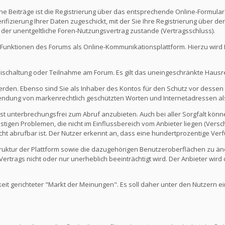
e Beiträge ist die Registrierung über das entsprechende Online-Formular
fizierung Ihrer Daten zugeschickt, mit der Sie Ihre Registrierung über d
 der unentgeltliche Foren-Nutzungsvertrag zustande (Vertragsschluss).
Funktionen des Forums als Online-Kommunikationsplattform. Hierzu wird Ihn
eischaltung oder Teilnahme am Forum. Es gilt das uneingeschränkte Hausr
werden. Ebenso sind Sie als Inhaber des Kontos für den Schutz vor dessen
rwendung von markenrechtlich geschützten Worten und Internetadressen al
st unterbrechungsfrei zum Abruf anzubieten. Auch bei aller Sorgfalt kön
igen Problemen, die nicht im Einflussbereich vom Anbieter liegen (Versch
icht abrufbar ist. Der Nutzer erkennt an, dass eine hundertprozentige Verfü
 Struktur der Plattform sowie die dazugehörigen Benutzeroberflächen zu ä
rtrags nicht oder nur unerheblich beeinträchtigt wird. Der Anbieter wir
keit gerichteter "Markt der Meinungen". Es soll daher unter den Nutzern e