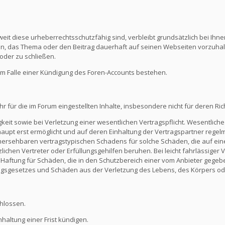
eit diese urheberrechtsschutzfähig sind, verbleibt grundsätzlich bei Ihne
ein, das Thema oder den Beitrag dauerhaft auf seinen Webseiten vorzuha
oder zu schließen.
m Falle einer Kündigung des Foren-Accounts bestehen.
ür die im Forum eingestellten Inhalte, insbesondere nicht für deren Richti
keit sowie bei Verletzung einer wesentlichen Vertragspflicht. Wesentliche 
t erst ermöglicht und auf deren Einhaltung der Vertragspartner regelmä
ersehbaren vertragstypischen Schadens für solche Schäden, die auf eine
zlichen Vertreter oder Erfüllungsgehilfen beruhen. Bei leicht fahrlässiger
Die Haftung für Schäden, die in den Schutzbereich einer vom Anbieter gege
gsgesetzes und Schäden aus der Verletzung des Lebens, des Körpers ode
hlossen.
altung einer Frist kündigen.