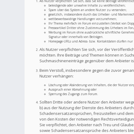
Als Nutzer verpflichten Sie sich, dass Sie keine Beiträge veröffent
beleidigende oder unwahre Inhalte zu veröffentlichen;
Spam über das System an andere Nutzer zu versenden;
gesetzlich, insbesondere durch das Urheber- und Markenrec
wettbewerbswidrige Handlungen vorzunehmen;
Ihr Thema mehrfach im Forum einzustellen (Verbot von Dopp
Presseartikel Dritter ohne Zustimmung des Urhebers im For
Werbung im Forum ohne ausdrückliche schriftliche Genehmigu
Signatur oder innerhalb von Beiträgen.
Homepage-URLs und Adress- bzw. Kontaktdaten dürfen nur im
Als Nutzer verpflichten Sie sich, vor der Veröffent
möchten. Ihre Beiträge und Themen können in Suchm
Suchmaschineneinträge gegenüber dem Anbieter is
Beim Verstoß, insbesondere gegen die zuvor genann
Nutzer verhängen:
Löschung oder Abänderung von Inhalten, die der Nutzer eing
Ausspruch einer Abmahnung oder
Sperrung des Zugangs zum Forum.
Sollten Dritte oder andere Nutzer den Anbieter weg
b) aus der Nutzung der Dienste des Anbieters durch S
Schadensersatzansprüchen, freizustellen und dem A
von den Kosten der notwendigen Rechtsverteidigung f
Sie verpflichtet, den Anbieter nach Treu und Glaub
sowie Schadensersatzansprüche des Anbieters bleib