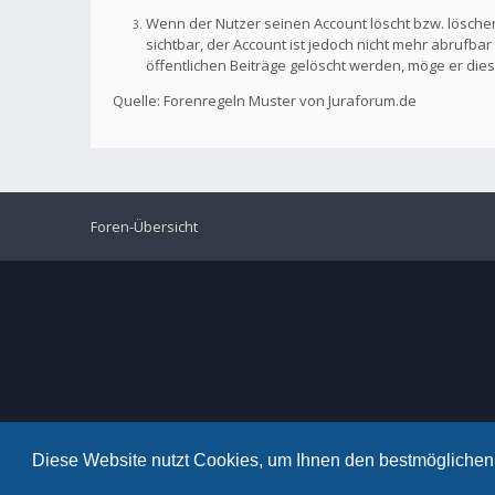
Wenn der Nutzer seinen Account löscht bzw. löschen
sichtbar, der Account ist jedoch nicht mehr abrufb
öffentlichen Beiträge gelöscht werden, möge er die
Quelle: Forenregeln Muster von Juraforum.de
Foren-Übersicht
Diese Website nutzt Cookies, um Ihnen den bestmöglichen 