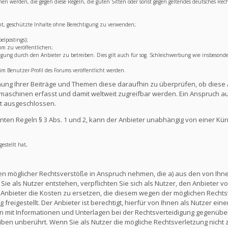
lichen werden, die gegen diese Regeln, die guten Sitten oder sonst gegen geltendes deutsches Rec
ht, geschützte Inhalte ohne Berechtigung zu verwenden;
elpostings);
um zu veröffentlichen;
ng durch den Anbieter zu betreiben. Dies gilt auch für sog. Schleichwerbung wie insbesonde
 Benutzer-Profil des Forums veröffentlicht werden.
lichung Ihrer Beiträge und Themen diese daraufhin zu überprüfen, ob diese 
aschinen erfasst und damit weltweit zugreifbar werden. Ein Anspruch au
t ausgeschlossen.
ten Regeln § 3 Abs. 1 und 2, kann der Anbieter unabhängig von einer Kü
estellt hat,
en möglicher Rechtsverstöße in Anspruch nehmen, die a) aus den von Ihnen
ie als Nutzer entstehen, verpflichten Sie sich als Nutzer, den Anbieter vo
nbieter die Kosten zu ersetzen, die diesem wegen der möglichen Rechts
reigestellt. Der Anbieter ist berechtigt, hierfür von Ihnen als Nutzer e
en mit Informationen und Unterlagen bei der Rechtsverteidigung gegenüber
en unberührt. Wenn Sie als Nutzer die mögliche Rechtsverletzung nicht 