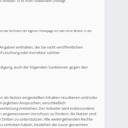
ht verstoßen. Es ist Ihnen insbesondere untersagt,
re das Verlinken der eigenen Homepage mit oder ohne Beitext in der
Angaben enthalten, die Sie nicht veröffentlichen
f Löschung oder Korrektur solcher
ndigung, auch die folgenden Sanktionen gegen den
 als Nutzer eingestellten Inhalten resultieren und/oder
n jeglichen Ansprüchen, einschließlich
verletzung entstehen. Der Anbieter wird insbesondere
inen angemessenen Vorschuss zu fordern. Als Nutzer sind
 Dritten zu unterstützen. Alle weitergehenden Rechte
zu vertreten haben, bestehen die zuvor genannten