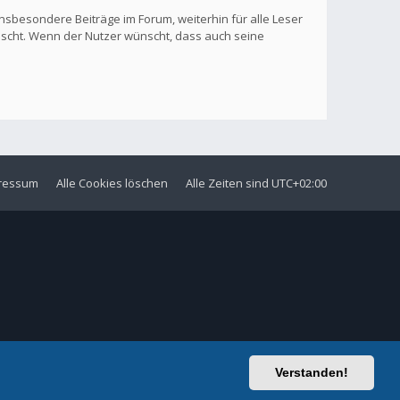
nsbesondere Beiträge im Forum, weiterhin für alle Leser
löscht. Wenn der Nutzer wünscht, dass auch seine
ressum
Alle Cookies löschen
Alle Zeiten sind
UTC+02:00
Verstanden!