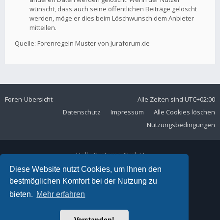
wünscht, dass auch seine öffentlichen Beiträge gelöscht
werden, möge er dies beim Löschwunsch dem Anbieter
mitteilen.
Quelle: Forenregeln Muster von Juraforum.de
Foren-Übersicht
Alle Zeiten sind
UTC+02:00
Datenschutz
Impressum
Alle Cookies löschen
Nutzungsbedingungen
Volla Systeme GmbH
Kölner Straße 102
Diese Website nutzt Cookies, um Ihnen den
42897 Remscheid
bestmöglichen Komfort bei der Nutzung zu
Telefon:
+49 2191 59897 61
bieten.
Mehr erfahren
E-Mail:
forum@volla.online
Powered by
phpBB
® Forum Software © phpBB Limited
Verstanden!