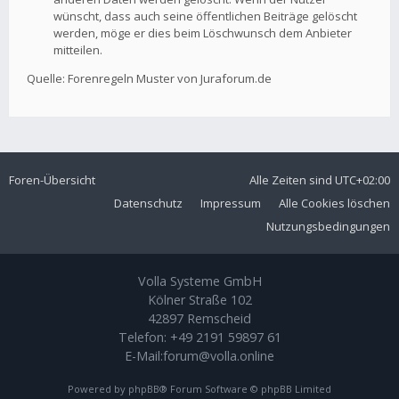
wünscht, dass auch seine öffentlichen Beiträge gelöscht
werden, möge er dies beim Löschwunsch dem Anbieter
mitteilen.
Quelle: Forenregeln Muster von Juraforum.de
Foren-Übersicht
Alle Zeiten sind
UTC+02:00
Datenschutz
Impressum
Alle Cookies löschen
Nutzungsbedingungen
Volla Systeme GmbH
Kölner Straße 102
42897 Remscheid
Telefon:
+49 2191 59897 61
E-Mail:
forum@volla.online
Powered by
phpBB
® Forum Software © phpBB Limited