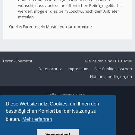
wünscht, dass auch seine öffentlichen Beiträge gelöscht
werden, möge er dies beim Löschwunsch dem Anbieter
mitteilen.
Quelle: Forenregeln Muster von Juraforum.de
Foren-Übersicht
Alle Zeiten sind
UTC+02:00
Datenschutz
Impressum
Alle Cookies löschen
Nutzungsbedingungen
Volla Systeme GmbH
Kölner Straße 102
Diese Website nutzt Cookies, um Ihnen den
42897 Remscheid
bestmöglichen Komfort bei der Nutzung zu
Telefon:
+49 2191 59897 61
bieten.
Mehr erfahren
E-Mail:
forum@volla.online
Powered by
phpBB
® Forum Software © phpBB Limited
Verstanden!