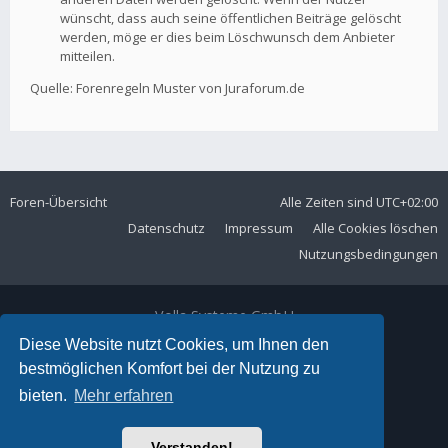
wünscht, dass auch seine öffentlichen Beiträge gelöscht
werden, möge er dies beim Löschwunsch dem Anbieter
mitteilen.
Quelle: Forenregeln Muster von Juraforum.de
Foren-Übersicht
Alle Zeiten sind
UTC+02:00
Datenschutz
Impressum
Alle Cookies löschen
Nutzungsbedingungen
Volla Systeme GmbH
Kölner Straße 102
Diese Website nutzt Cookies, um Ihnen den
42897 Remscheid
bestmöglichen Komfort bei der Nutzung zu
Telefon:
+49 2191 59897 61
bieten.
Mehr erfahren
E-Mail:
forum@volla.online
Powered by
phpBB
® Forum Software © phpBB Limited
Verstanden!