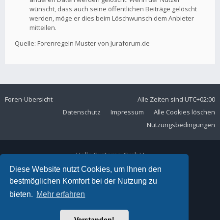
wünscht, dass auch seine öffentlichen Beiträge gelöscht
werden, möge er dies beim Löschwunsch dem Anbieter
mitteilen.
Quelle: Forenregeln Muster von Juraforum.de
Foren-Übersicht
Alle Zeiten sind
UTC+02:00
Datenschutz
Impressum
Alle Cookies löschen
Nutzungsbedingungen
Volla Systeme GmbH
Kölner Straße 102
Diese Website nutzt Cookies, um Ihnen den
42897 Remscheid
bestmöglichen Komfort bei der Nutzung zu
Telefon:
+49 2191 59897 61
bieten.
Mehr erfahren
E-Mail:
forum@volla.online
Powered by
phpBB
® Forum Software © phpBB Limited
Verstanden!