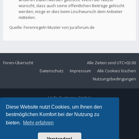
wünscht, dass auch seine öffentlichen Beiträge gelöscht
werden, möge er dies beim Löschwunsch dem Anbieter
mitteilen.
Quelle: Forenregeln Muster von Juraforum.de
Foren-Übersicht
Alle Zeiten sind
UTC+02:00
Datenschutz
Impressum
Alle Cookies löschen
Nutzungsbedingungen
Volla Systeme GmbH
Kölner Straße 102
Diese Website nutzt Cookies, um Ihnen den
42897 Remscheid
bestmöglichen Komfort bei der Nutzung zu
Telefon:
+49 2191 59897 61
bieten.
Mehr erfahren
E-Mail:
forum@volla.online
Powered by
phpBB
® Forum Software © phpBB Limited
Verstanden!