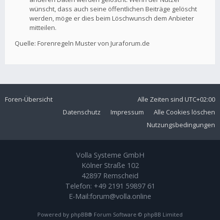
wünscht, dass auch seine öffentlichen Beiträge gelöscht
werden, möge er dies beim Löschwunsch dem Anbieter
mitteilen.
Quelle: Forenregeln Muster von Juraforum.de
Foren-Übersicht
Alle Zeiten sind
UTC+02:00
Datenschutz
Impressum
Alle Cookies löschen
Nutzungsbedingungen
Volla Systeme GmbH
Kölner Straße 102
42897 Remscheid
Telefon:
+49 2191 59897 61
E-Mail:
forum@volla.online
Powered by
phpBB
® Forum Software © phpBB Limited