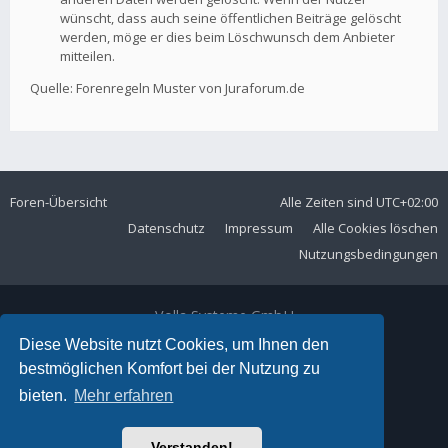
wünscht, dass auch seine öffentlichen Beiträge gelöscht
werden, möge er dies beim Löschwunsch dem Anbieter
mitteilen.
Quelle: Forenregeln Muster von Juraforum.de
Foren-Übersicht
Alle Zeiten sind
UTC+02:00
Datenschutz
Impressum
Alle Cookies löschen
Nutzungsbedingungen
Volla Systeme GmbH
Kölner Straße 102
Diese Website nutzt Cookies, um Ihnen den
42897 Remscheid
bestmöglichen Komfort bei der Nutzung zu
Telefon:
+49 2191 59897 61
bieten.
Mehr erfahren
E-Mail:
forum@volla.online
Powered by
phpBB
® Forum Software © phpBB Limited
Verstanden!