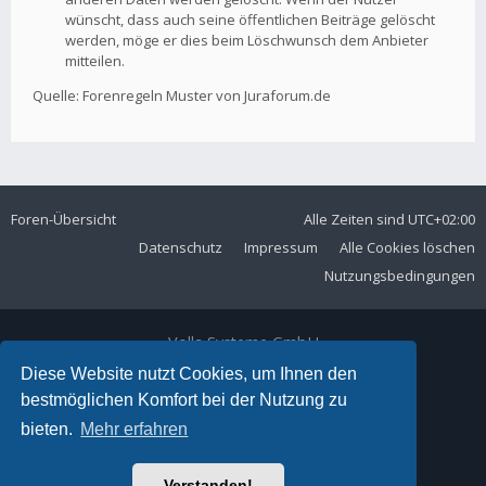
wünscht, dass auch seine öffentlichen Beiträge gelöscht
werden, möge er dies beim Löschwunsch dem Anbieter
mitteilen.
Quelle: Forenregeln Muster von Juraforum.de
Foren-Übersicht
Alle Zeiten sind
UTC+02:00
Datenschutz
Impressum
Alle Cookies löschen
Nutzungsbedingungen
Volla Systeme GmbH
Kölner Straße 102
Diese Website nutzt Cookies, um Ihnen den
42897 Remscheid
bestmöglichen Komfort bei der Nutzung zu
Telefon:
+49 2191 59897 61
bieten.
Mehr erfahren
E-Mail:
forum@volla.online
Powered by
phpBB
® Forum Software © phpBB Limited
Verstanden!