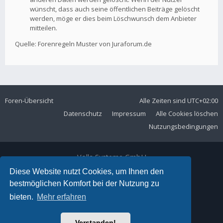
wünscht, dass auch seine öffentlichen Beiträge gelöscht
werden, möge er dies beim Löschwunsch dem Anbieter
mitteilen.
Quelle: Forenregeln Muster von Juraforum.de
Foren-Übersicht
Alle Zeiten sind
UTC+02:00
Datenschutz
Impressum
Alle Cookies löschen
Nutzungsbedingungen
Volla Systeme GmbH
Kölner Straße 102
Diese Website nutzt Cookies, um Ihnen den
42897 Remscheid
bestmöglichen Komfort bei der Nutzung zu
Telefon:
+49 2191 59897 61
bieten.
Mehr erfahren
E-Mail:
forum@volla.online
Powered by
phpBB
® Forum Software © phpBB Limited
Verstanden!