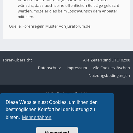
wünscht, dass auch seine öffentlichen Beiträge gelöscht
werden, möge er dies beim Löschwunsch dem Anbieter
mitteilen.
Quelle: Forenregeln Muster von Juraforum.de
Foren-Übersicht
Alle Zeiten sind
UTC+02:00
Datenschutz
Impressum
Alle Cookies löschen
Nutzungsbedingungen
Volla Systeme GmbH
Kölner Straße 102
Diese Website nutzt Cookies, um Ihnen den
42897 Remscheid
bestmöglichen Komfort bei der Nutzung zu
Telefon:
+49 2191 59897 61
bieten.
Mehr erfahren
E-Mail:
forum@volla.online
Powered by
phpBB
® Forum Software © phpBB Limited
Verstanden!