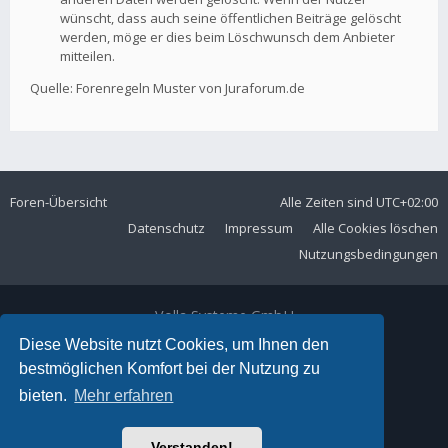
wünscht, dass auch seine öffentlichen Beiträge gelöscht
werden, möge er dies beim Löschwunsch dem Anbieter
mitteilen.
Quelle: Forenregeln Muster von Juraforum.de
Foren-Übersicht
Alle Zeiten sind
UTC+02:00
Datenschutz
Impressum
Alle Cookies löschen
Nutzungsbedingungen
Volla Systeme GmbH
Kölner Straße 102
Diese Website nutzt Cookies, um Ihnen den
42897 Remscheid
bestmöglichen Komfort bei der Nutzung zu
Telefon:
+49 2191 59897 61
bieten.
Mehr erfahren
E-Mail:
forum@volla.online
Powered by
phpBB
® Forum Software © phpBB Limited
Verstanden!