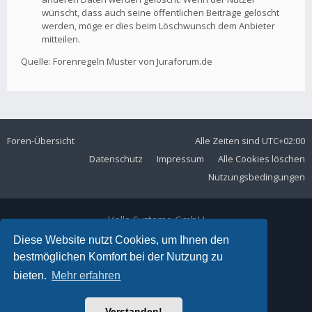
wünscht, dass auch seine öffentlichen Beiträge gelöscht
werden, möge er dies beim Löschwunsch dem Anbieter
mitteilen.
Quelle: Forenregeln Muster von Juraforum.de
Foren-Übersicht
Alle Zeiten sind
UTC+02:00
Datenschutz
Impressum
Alle Cookies löschen
Nutzungsbedingungen
Volla Systeme GmbH
Kölner Straße 102
Diese Website nutzt Cookies, um Ihnen den
42897 Remscheid
bestmöglichen Komfort bei der Nutzung zu
Telefon:
+49 2191 59897 61
bieten.
Mehr erfahren
E-Mail:
forum@volla.online
Powered by
phpBB
® Forum Software © phpBB Limited
Verstanden!