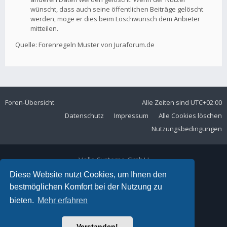
wünscht, dass auch seine öffentlichen Beiträge gelöscht
werden, möge er dies beim Löschwunsch dem Anbieter
mitteilen.
Quelle: Forenregeln Muster von Juraforum.de
Foren-Übersicht
Alle Zeiten sind
UTC+02:00
Datenschutz
Impressum
Alle Cookies löschen
Nutzungsbedingungen
Volla Systeme GmbH
Kölner Straße 102
Diese Website nutzt Cookies, um Ihnen den
42897 Remscheid
bestmöglichen Komfort bei der Nutzung zu
Telefon:
+49 2191 59897 61
bieten.
Mehr erfahren
E-Mail:
forum@volla.online
Powered by
phpBB
® Forum Software © phpBB Limited
Verstanden!