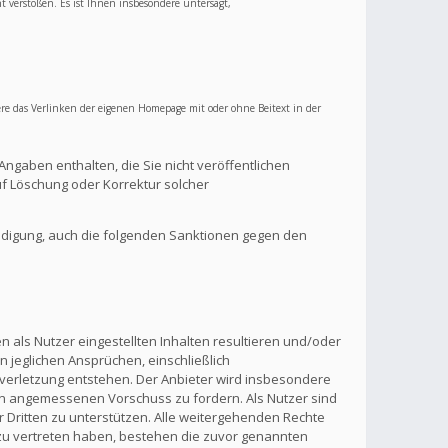
ht verstoßen. Es ist Ihnen insbesondere untersagt,
re das Verlinken der eigenen Homepage mit oder ohne Beitext in der
Angaben enthalten, die Sie nicht veröffentlichen
f Löschung oder Korrektur solcher
ndigung, auch die folgenden Sanktionen gegen den
 als Nutzer eingestellten Inhalten resultieren und/oder
n jeglichen Ansprüchen, einschließlich
verletzung entstehen. Der Anbieter wird insbesondere
inen angemessenen Vorschuss zu fordern. Als Nutzer sind
 Dritten zu unterstützen. Alle weitergehenden Rechte
zu vertreten haben, bestehen die zuvor genannten