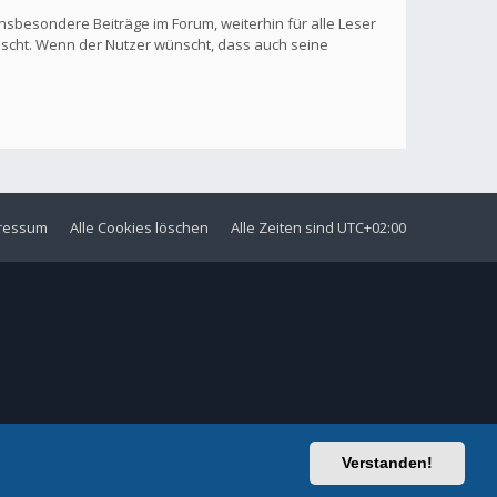
nsbesondere Beiträge im Forum, weiterhin für alle Leser
löscht. Wenn der Nutzer wünscht, dass auch seine
ressum
Alle Cookies löschen
Alle Zeiten sind
UTC+02:00
Verstanden!