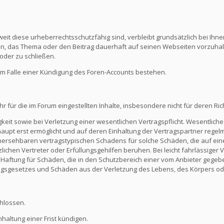
eit diese urheberrechtsschutzfähig sind, verbleibt grundsätzlich bei Ihne
ein, das Thema oder den Beitrag dauerhaft auf seinen Webseiten vorzuha
oder zu schließen.
m Falle einer Kündigung des Foren-Accounts bestehen.
ür die im Forum eingestellten Inhalte, insbesondere nicht für deren Richti
keit sowie bei Verletzung einer wesentlichen Vertragspflicht. Wesentliche 
t erst ermöglicht und auf deren Einhaltung der Vertragspartner regelmä
ersehbaren vertragstypischen Schadens für solche Schäden, die auf eine
zlichen Vertreter oder Erfüllungsgehilfen beruhen. Bei leicht fahrlässiger
Die Haftung für Schäden, die in den Schutzbereich einer vom Anbieter gege
gsgesetzes und Schäden aus der Verletzung des Lebens, des Körpers ode
hlossen.
altung einer Frist kündigen.