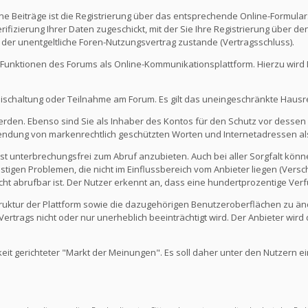
e Beiträge ist die Registrierung über das entsprechende Online-Formular
fizierung Ihrer Daten zugeschickt, mit der Sie Ihre Registrierung über d
 der unentgeltliche Foren-Nutzungsvertrag zustande (Vertragsschluss).
Funktionen des Forums als Online-Kommunikationsplattform. Hierzu wird Ihn
eischaltung oder Teilnahme am Forum. Es gilt das uneingeschränkte Hausr
werden. Ebenso sind Sie als Inhaber des Kontos für den Schutz vor dessen
rwendung von markenrechtlich geschützten Worten und Internetadressen al
st unterbrechungsfrei zum Abruf anzubieten. Auch bei aller Sorgfalt kön
igen Problemen, die nicht im Einflussbereich vom Anbieter liegen (Versch
icht abrufbar ist. Der Nutzer erkennt an, dass eine hundertprozentige Verfü
 Struktur der Plattform sowie die dazugehörigen Benutzeroberflächen zu ä
rtrags nicht oder nur unerheblich beeinträchtigt wird. Der Anbieter wir
keit gerichteter "Markt der Meinungen". Es soll daher unter den Nutzern e