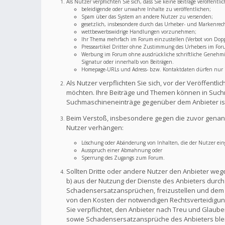
Als Nutzer verpflichten Sie sich, dass Sie keine Beiträge veröffent
beleidigende oder unwahre Inhalte zu veröffentlichen;
Spam über das System an andere Nutzer zu versenden;
gesetzlich, insbesondere durch das Urheber- und Markenrec
wettbewerbswidrige Handlungen vorzunehmen;
Ihr Thema mehrfach im Forum einzustellen (Verbot von Dopp
Presseartikel Dritter ohne Zustimmung des Urhebers im For
Werbung im Forum ohne ausdrückliche schriftliche Genehmigu
Signatur oder innerhalb von Beiträgen.
Homepage-URLs und Adress- bzw. Kontaktdaten dürfen nur im
Als Nutzer verpflichten Sie sich, vor der Veröffent
möchten. Ihre Beiträge und Themen können in Suchm
Suchmaschineneinträge gegenüber dem Anbieter is
Beim Verstoß, insbesondere gegen die zuvor genann
Nutzer verhängen:
Löschung oder Abänderung von Inhalten, die der Nutzer eing
Ausspruch einer Abmahnung oder
Sperrung des Zugangs zum Forum.
Sollten Dritte oder andere Nutzer den Anbieter weg
b) aus der Nutzung der Dienste des Anbieters durch S
Schadensersatzansprüchen, freizustellen und dem A
von den Kosten der notwendigen Rechtsverteidigung f
Sie verpflichtet, den Anbieter nach Treu und Glaub
sowie Schadensersatzansprüche des Anbieters bleib