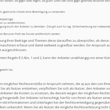
lichen werden, die gegen diese Regeln, die guten Sitten oder sonst gegen geltendes deutsches Rec
ht, geschützte Inhalte ohne Berechtigung zu verwenden;
elpostings);
um zu veröffentlichen;
ng durch den Anbieter zu betreiben. Dies gilt auch für sog. Schleichwerbung wie insbesonde
 Benutzer-Profil des Forums veröffentlicht werden.
lichung Ihrer Beiträge und Themen diese daraufhin zu überprüfen, ob diese 
aschinen erfasst und damit weltweit zugreifbar werden. Ein Anspruch au
t ausgeschlossen.
ten Regeln § 3 Abs. 1 und 2, kann der Anbieter unabhängig von einer Kü
estellt hat,
en möglicher Rechtsverstöße in Anspruch nehmen, die a) aus den von Ihnen
ie als Nutzer entstehen, verpflichten Sie sich als Nutzer, den Anbieter vo
nbieter die Kosten zu ersetzen, die diesem wegen der möglichen Rechts
reigestellt. Der Anbieter ist berechtigt, hierfür von Ihnen als Nutzer e
en mit Informationen und Unterlagen bei der Rechtsverteidigung gegenüber
en unberührt. Wenn Sie als Nutzer die mögliche Rechtsverletzung nicht 