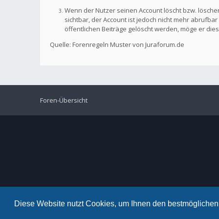
Wenn der Nutzer seinen Account löscht bzw. löschen
sichtbar, der Account ist jedoch nicht mehr abrufb
öffentlichen Beiträge gelöscht werden, möge er die
Quelle: Forenregeln Muster von Juraforum.de
Foren-Übersicht
Diese Website nutzt Cookies, um Ihnen den bestmöglichen 