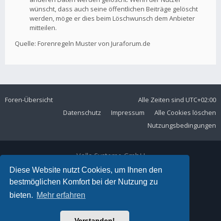
wünscht, dass auch seine öffentlichen Beiträge gelöscht
werden, möge er dies beim Löschwunsch dem Anbieter
mitteilen.
Quelle: Forenregeln Muster von Juraforum.de
Foren-Übersicht
Alle Zeiten sind
UTC+02:00
Datenschutz
Impressum
Alle Cookies löschen
Nutzungsbedingungen
Volla Systeme GmbH
Kölner Straße 102
Diese Website nutzt Cookies, um Ihnen den
42897 Remscheid
bestmöglichen Komfort bei der Nutzung zu
Telefon:
+49 2191 59897 61
bieten.
Mehr erfahren
E-Mail:
forum@volla.online
Powered by
phpBB
® Forum Software © phpBB Limited
Verstanden!