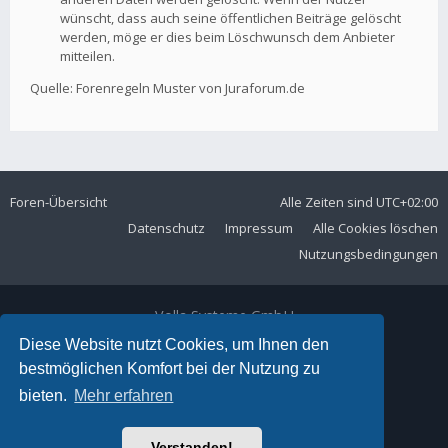
wünscht, dass auch seine öffentlichen Beiträge gelöscht
werden, möge er dies beim Löschwunsch dem Anbieter
mitteilen.
Quelle: Forenregeln Muster von Juraforum.de
Foren-Übersicht
Alle Zeiten sind
UTC+02:00
Datenschutz
Impressum
Alle Cookies löschen
Nutzungsbedingungen
Volla Systeme GmbH
Kölner Straße 102
Diese Website nutzt Cookies, um Ihnen den
42897 Remscheid
bestmöglichen Komfort bei der Nutzung zu
Telefon:
+49 2191 59897 61
bieten.
Mehr erfahren
E-Mail:
forum@volla.online
Powered by
phpBB
® Forum Software © phpBB Limited
Verstanden!