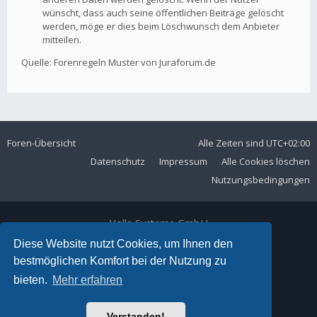
wünscht, dass auch seine öffentlichen Beiträge gelöscht
werden, möge er dies beim Löschwunsch dem Anbieter
mitteilen.
Quelle: Forenregeln Muster von Juraforum.de
Foren-Übersicht
Alle Zeiten sind
UTC+02:00
Datenschutz
Impressum
Alle Cookies löschen
Nutzungsbedingungen
Volla Systeme GmbH
Kölner Straße 102
Diese Website nutzt Cookies, um Ihnen den
42897 Remscheid
bestmöglichen Komfort bei der Nutzung zu
Telefon:
+49 2191 59897 61
bieten.
Mehr erfahren
E-Mail:
forum@volla.online
Powered by
phpBB
® Forum Software © phpBB Limited
Verstanden!