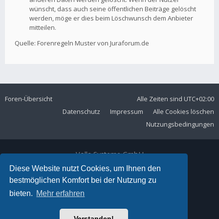
wünscht, dass auch seine öffentlichen Beiträge gelöscht
werden, möge er dies beim Löschwunsch dem Anbieter
mitteilen.
Quelle: Forenregeln Muster von Juraforum.de
Foren-Übersicht
Alle Zeiten sind
UTC+02:00
Datenschutz
Impressum
Alle Cookies löschen
Nutzungsbedingungen
Volla Systeme GmbH
Kölner Straße 102
Diese Website nutzt Cookies, um Ihnen den
42897 Remscheid
bestmöglichen Komfort bei der Nutzung zu
Telefon:
+49 2191 59897 61
bieten.
Mehr erfahren
E-Mail:
forum@volla.online
Powered by
phpBB
® Forum Software © phpBB Limited
Verstanden!