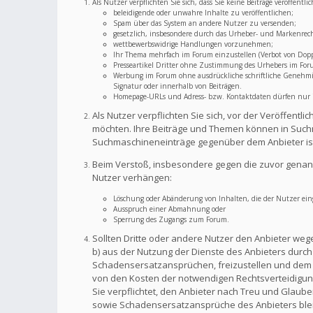
Als Nutzer verpflichten Sie sich, dass Sie keine Beiträge veröffent
beleidigende oder unwahre Inhalte zu veröffentlichen;
Spam über das System an andere Nutzer zu versenden;
gesetzlich, insbesondere durch das Urheber- und Markenrec
wettbewerbswidrige Handlungen vorzunehmen;
Ihr Thema mehrfach im Forum einzustellen (Verbot von Dopp
Presseartikel Dritter ohne Zustimmung des Urhebers im For
Werbung im Forum ohne ausdrückliche schriftliche Genehmigu
Signatur oder innerhalb von Beiträgen.
Homepage-URLs und Adress- bzw. Kontaktdaten dürfen nur im
Als Nutzer verpflichten Sie sich, vor der Veröffent
möchten. Ihre Beiträge und Themen können in Suchm
Suchmaschineneinträge gegenüber dem Anbieter is
Beim Verstoß, insbesondere gegen die zuvor genann
Nutzer verhängen:
Löschung oder Abänderung von Inhalten, die der Nutzer eing
Ausspruch einer Abmahnung oder
Sperrung des Zugangs zum Forum.
Sollten Dritte oder andere Nutzer den Anbieter weg
b) aus der Nutzung der Dienste des Anbieters durch S
Schadensersatzansprüchen, freizustellen und dem A
von den Kosten der notwendigen Rechtsverteidigung f
Sie verpflichtet, den Anbieter nach Treu und Glaub
sowie Schadensersatzansprüche des Anbieters bleib