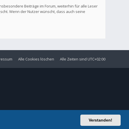
nsbesondere Beiträge im Forum, weiterhin für alle Leser
löscht. Wenn der Nutzer wünscht, dass auch seine
ressum
Alle Cookies löschen
Alle Zeiten sind
UTC+02:00
Verstanden!