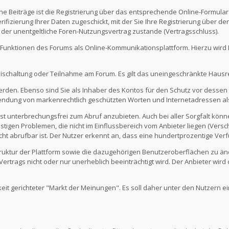
e Beiträge ist die Registrierung über das entsprechende Online-Formular
fizierung Ihrer Daten zugeschickt, mit der Sie Ihre Registrierung über d
 der unentgeltliche Foren-Nutzungsvertrag zustande (Vertragsschluss).
Funktionen des Forums als Online-Kommunikationsplattform. Hierzu wird Ihn
eischaltung oder Teilnahme am Forum. Es gilt das uneingeschränkte Hausr
werden. Ebenso sind Sie als Inhaber des Kontos für den Schutz vor dessen
rwendung von markenrechtlich geschützten Worten und Internetadressen al
st unterbrechungsfrei zum Abruf anzubieten. Auch bei aller Sorgfalt kön
igen Problemen, die nicht im Einflussbereich vom Anbieter liegen (Versch
icht abrufbar ist. Der Nutzer erkennt an, dass eine hundertprozentige Verfü
 Struktur der Plattform sowie die dazugehörigen Benutzeroberflächen zu ä
rtrags nicht oder nur unerheblich beeinträchtigt wird. Der Anbieter wir
keit gerichteter "Markt der Meinungen". Es soll daher unter den Nutzern e