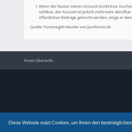
Wenn der Nutzer seinen Account löscht bzw. löschen
sichtbar, der Account ist jedoch nicht mehr abrufb
öffentlichen Beiträge gelöscht werden, möge er die
Quelle: Forenregeln Muster von Juraforum.de
Foren-Übersicht
Diese Website nutzt Cookies, um Ihnen den bestmöglichen 