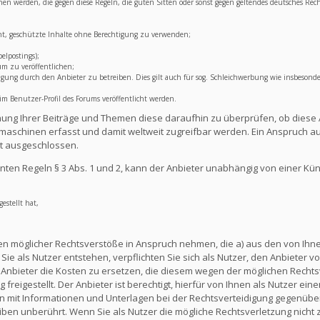
lichen werden, die gegen diese Regeln, die guten Sitten oder sonst gegen geltendes deutsches Rec
ht, geschützte Inhalte ohne Berechtigung zu verwenden;
elpostings);
um zu veröffentlichen;
ng durch den Anbieter zu betreiben. Dies gilt auch für sog. Schleichwerbung wie insbesonde
 Benutzer-Profil des Forums veröffentlicht werden.
lichung Ihrer Beiträge und Themen diese daraufhin zu überprüfen, ob diese 
aschinen erfasst und damit weltweit zugreifbar werden. Ein Anspruch au
t ausgeschlossen.
ten Regeln § 3 Abs. 1 und 2, kann der Anbieter unabhängig von einer Kü
estellt hat,
en möglicher Rechtsverstöße in Anspruch nehmen, die a) aus den von Ihnen
ie als Nutzer entstehen, verpflichten Sie sich als Nutzer, den Anbieter vo
nbieter die Kosten zu ersetzen, die diesem wegen der möglichen Rechts
reigestellt. Der Anbieter ist berechtigt, hierfür von Ihnen als Nutzer e
en mit Informationen und Unterlagen bei der Rechtsverteidigung gegenüber
en unberührt. Wenn Sie als Nutzer die mögliche Rechtsverletzung nicht 