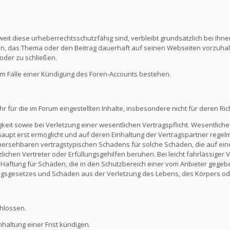
eit diese urheberrechtsschutzfähig sind, verbleibt grundsätzlich bei Ihne
ein, das Thema oder den Beitrag dauerhaft auf seinen Webseiten vorzuha
oder zu schließen.
m Falle einer Kündigung des Foren-Accounts bestehen.
ür die im Forum eingestellten Inhalte, insbesondere nicht für deren Richti
keit sowie bei Verletzung einer wesentlichen Vertragspflicht. Wesentliche 
t erst ermöglicht und auf deren Einhaltung der Vertragspartner regelmä
ersehbaren vertragstypischen Schadens für solche Schäden, die auf eine
zlichen Vertreter oder Erfüllungsgehilfen beruhen. Bei leicht fahrlässiger
Die Haftung für Schäden, die in den Schutzbereich einer vom Anbieter gege
gsgesetzes und Schäden aus der Verletzung des Lebens, des Körpers ode
hlossen.
altung einer Frist kündigen.