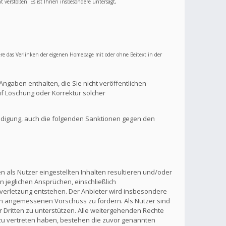
ht verstoßen. Es ist Ihnen insbesondere untersagt,
re das Verlinken der eigenen Homepage mit oder ohne Beitext in der
Angaben enthalten, die Sie nicht veröffentlichen
f Löschung oder Korrektur solcher
ndigung, auch die folgenden Sanktionen gegen den
 als Nutzer eingestellten Inhalten resultieren und/oder
n jeglichen Ansprüchen, einschließlich
verletzung entstehen. Der Anbieter wird insbesondere
inen angemessenen Vorschuss zu fordern. Als Nutzer sind
 Dritten zu unterstützen. Alle weitergehenden Rechte
zu vertreten haben, bestehen die zuvor genannten