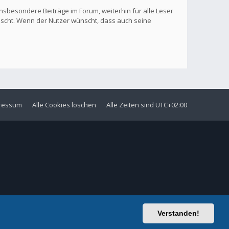
nsbesondere Beiträge im Forum, weiterhin für alle Leser
löscht. Wenn der Nutzer wünscht, dass auch seine
ressum
Alle Cookies löschen
Alle Zeiten sind
UTC+02:00
Verstanden!