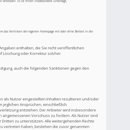
ht verstoßen. Es ist Ihnen insbesondere untersagt,
re das Verlinken der eigenen Homepage mit oder ohne Beitext in der
Angaben enthalten, die Sie nicht veröffentlichen
f Löschung oder Korrektur solcher
ndigung, auch die folgenden Sanktionen gegen den
 als Nutzer eingestellten Inhalten resultieren und/oder
n jeglichen Ansprüchen, einschließlich
verletzung entstehen. Der Anbieter wird insbesondere
inen angemessenen Vorschuss zu fordern. Als Nutzer sind
 Dritten zu unterstützen. Alle weitergehenden Rechte
zu vertreten haben, bestehen die zuvor genannten