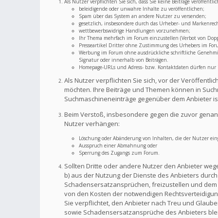
Als Nutzer verpflichten Sie sich, dass Sie keine Beiträge veröffent
beleidigende oder unwahre Inhalte zu veröffentlichen;
Spam über das System an andere Nutzer zu versenden;
gesetzlich, insbesondere durch das Urheber- und Markenrec
wettbewerbswidrige Handlungen vorzunehmen;
Ihr Thema mehrfach im Forum einzustellen (Verbot von Dopp
Presseartikel Dritter ohne Zustimmung des Urhebers im For
Werbung im Forum ohne ausdrückliche schriftliche Genehmigu
Signatur oder innerhalb von Beiträgen.
Homepage-URLs und Adress- bzw. Kontaktdaten dürfen nur im
Als Nutzer verpflichten Sie sich, vor der Veröffent
möchten. Ihre Beiträge und Themen können in Suchm
Suchmaschineneinträge gegenüber dem Anbieter is
Beim Verstoß, insbesondere gegen die zuvor genann
Nutzer verhängen:
Löschung oder Abänderung von Inhalten, die der Nutzer eing
Ausspruch einer Abmahnung oder
Sperrung des Zugangs zum Forum.
Sollten Dritte oder andere Nutzer den Anbieter weg
b) aus der Nutzung der Dienste des Anbieters durch S
Schadensersatzansprüchen, freizustellen und dem A
von den Kosten der notwendigen Rechtsverteidigung f
Sie verpflichtet, den Anbieter nach Treu und Glaub
sowie Schadensersatzansprüche des Anbieters bleib