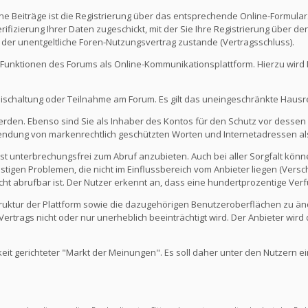
e Beiträge ist die Registrierung über das entsprechende Online-Formular
fizierung Ihrer Daten zugeschickt, mit der Sie Ihre Registrierung über d
 der unentgeltliche Foren-Nutzungsvertrag zustande (Vertragsschluss).
Funktionen des Forums als Online-Kommunikationsplattform. Hierzu wird Ihn
eischaltung oder Teilnahme am Forum. Es gilt das uneingeschränkte Hausr
werden. Ebenso sind Sie als Inhaber des Kontos für den Schutz vor dessen
rwendung von markenrechtlich geschützten Worten und Internetadressen al
st unterbrechungsfrei zum Abruf anzubieten. Auch bei aller Sorgfalt kön
igen Problemen, die nicht im Einflussbereich vom Anbieter liegen (Versch
icht abrufbar ist. Der Nutzer erkennt an, dass eine hundertprozentige Verfü
 Struktur der Plattform sowie die dazugehörigen Benutzeroberflächen zu ä
rtrags nicht oder nur unerheblich beeinträchtigt wird. Der Anbieter wir
keit gerichteter "Markt der Meinungen". Es soll daher unter den Nutzern e