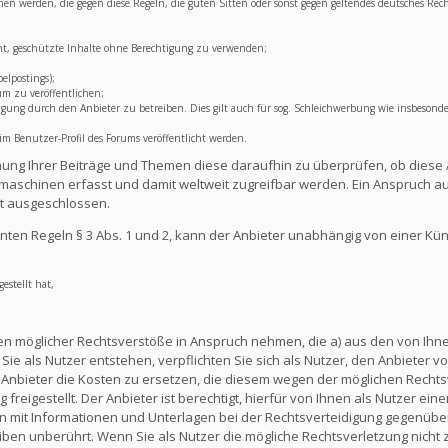
lichen werden, die gegen diese Regeln, die guten Sitten oder sonst gegen geltendes deutsches Rec
ht, geschützte Inhalte ohne Berechtigung zu verwenden;
elpostings);
um zu veröffentlichen;
ng durch den Anbieter zu betreiben. Dies gilt auch für sog. Schleichwerbung wie insbesonde
 Benutzer-Profil des Forums veröffentlicht werden.
lichung Ihrer Beiträge und Themen diese daraufhin zu überprüfen, ob diese 
aschinen erfasst und damit weltweit zugreifbar werden. Ein Anspruch au
t ausgeschlossen.
ten Regeln § 3 Abs. 1 und 2, kann der Anbieter unabhängig von einer Kü
estellt hat,
en möglicher Rechtsverstöße in Anspruch nehmen, die a) aus den von Ihnen
ie als Nutzer entstehen, verpflichten Sie sich als Nutzer, den Anbieter vo
nbieter die Kosten zu ersetzen, die diesem wegen der möglichen Rechts
reigestellt. Der Anbieter ist berechtigt, hierfür von Ihnen als Nutzer e
en mit Informationen und Unterlagen bei der Rechtsverteidigung gegenüber
en unberührt. Wenn Sie als Nutzer die mögliche Rechtsverletzung nicht 