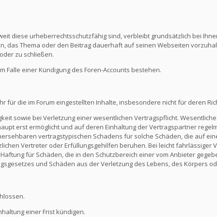
eit diese urheberrechtsschutzfähig sind, verbleibt grundsätzlich bei Ihne
ein, das Thema oder den Beitrag dauerhaft auf seinen Webseiten vorzuha
oder zu schließen.
m Falle einer Kündigung des Foren-Accounts bestehen.
ür die im Forum eingestellten Inhalte, insbesondere nicht für deren Richti
keit sowie bei Verletzung einer wesentlichen Vertragspflicht. Wesentliche 
t erst ermöglicht und auf deren Einhaltung der Vertragspartner regelmä
ersehbaren vertragstypischen Schadens für solche Schäden, die auf eine
zlichen Vertreter oder Erfüllungsgehilfen beruhen. Bei leicht fahrlässiger
Die Haftung für Schäden, die in den Schutzbereich einer vom Anbieter gege
gsgesetzes und Schäden aus der Verletzung des Lebens, des Körpers ode
hlossen.
altung einer Frist kündigen.