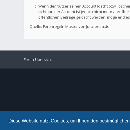
Wenn der Nutzer seinen Account löscht bzw. löschen
sichtbar, der Account ist jedoch nicht mehr abrufb
öffentlichen Beiträge gelöscht werden, möge er die
Quelle: Forenregeln Muster von Juraforum.de
Foren-Übersicht
Diese Website nutzt Cookies, um Ihnen den bestmöglichen 